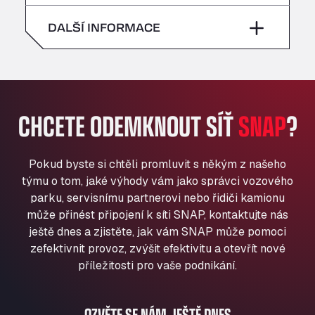
neděle
–
All 4 Trucks
sobota
–
DALŠÍ INFORMACE
Klaverbladstaat 21, 3560
American Truck Wash
neděle
–
Av. des Etats-Unis 90, 6041
Andamur Guarroman
Aut. A4 Salida 288 Pol. Ind. del Guadiel, 23210
CHCETE ODEMKNOUT SÍŤ
SNAP
?
Andamur La Junquera
AP7 Salida 2, C/ Bassegoda, 4, 17700
Andamur Pamplona
Pokud byste si chtěli promluvit s někým z našeho
A-15 Salida Imarcoain, 31119
týmu o tom, jaké výhody vám jako správci vozového
Andamur San Roman II
parku, servisnímu partnerovi nebo řidiči kamionu
může přinést připojení k síti SNAP, kontaktujte nás
Aut A1 Exit 385, 01207
ještě dnes a zjistěte, jak vám SNAP může pomoci
Anglia Motel
zefektivnit provoz, zvýšit efektivitu a otevřít nové
Washway Road, PE12 8LT
příležitosti pro vaše podnikání.
Anpol Sp. z o.o.
Ul. Torunska 147, 85884
Aqua Ariva GmbH
OZVĚTE SE NÁM JEŠTĚ DNES