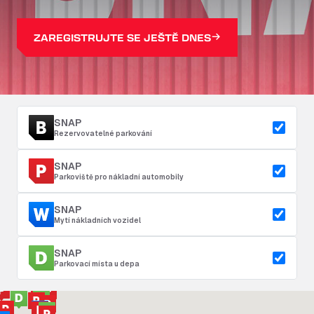
ZAREGISTRUJTE SE JEŠTĚ DNES
SNAP
Rezervovatelné parkování
SNAP
Parkoviště pro nákladní automobily
SNAP
Mytí nákladních vozidel
SNAP
Parkovací místa u depa