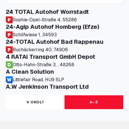
24 TOTAL Autohof Worrstadt
Sophie-Opel-Straße 4, 55286
24-Agip Autohof Homberg (Efze)
Schilfwiese 1, 34593
24-TOTAL Autohof Bad Rappenau
Buchäckerring 40, 74906
4 RATAI Transport GmbH Depot
Otto-Hahn-Straße 3, , 48268
A Clean Solution
Littlefair Road, HU9 5LP
A.W Jenkinson Transport Ltd
Progress House, ME11 5GA
A+G Nettetal - Depot Parking
V OKOLÍ
A–Z
Am Panneschopp 7, 41334
A1 Truckstop Colsterworth Ltd
A151, Bourne Road, NG33 5JN