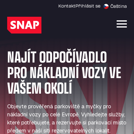
Kontakt
Přihlásit se
Čeština
Otevř
NAJÍT ODPOČÍVADLO
PRO NÁKLADNÍ VOZY VE
VAŠEM OKOLÍ
Objevte prověřená parkoviště a myčky pro
nákladní vozy po celé Evropě. Vyhledejte služby,
které potřebujete, a rezervujte si parkovací místo
předem v naší síti rezervovatelných lokalit.