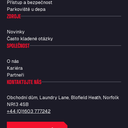
Přístup a bezpečnost
Str. Vigentina, 205 km 5+380, 27010
Parkoviště u depa
Autotransit Amann
ZDROJE
Auf dem Dreisch 8, 34346
Avin Kominis
Novinky
Vasilikos Intersection E90, 46 100
Často kladené otázky
AW Jenkinson Runcorn Truck Parking
SPOLEČNOST
Ashville Way, WA7 3EZ
AWJ Penrith Truckstop
O nás
M6 J40, Penrith Industrial Estate, CA11 9EH
Kariéra
Backline Logistics Limited
Partneři
Hill Barton Business park, EX5 1DR
KONTAKTUJTE NÁS
Ballestas Flores
Ctra C 157 , 37009
Obchodní dům, Laundry Lane, Blofield Heath, Norfolk
Ballinluig Services
NR13 4SB
Ballinluig, PH9 0LG
+44 (0)1603 777242
Bapaume Truck House A1
ZI de la Vallée du Bois EST, 62450