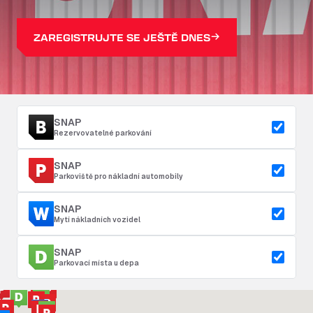
ZAREGISTRUJTE SE JEŠTĚ DNES
SNAP
Rezervovatelné parkování
SNAP
Parkoviště pro nákladní automobily
SNAP
Mytí nákladních vozidel
SNAP
Parkovací místa u depa