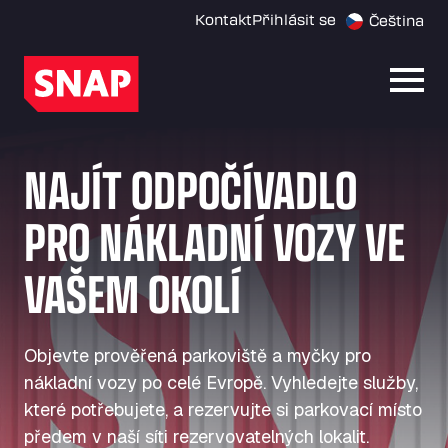
Kontakt
Přihlásit se
Čeština
Otevř
NAJÍT ODPOČÍVADLO
PRO NÁKLADNÍ VOZY VE
VAŠEM OKOLÍ
Objevte prověřená parkoviště a myčky pro
nákladní vozy po celé Evropě. Vyhledejte služby,
které potřebujete, a rezervujte si parkovací místo
předem v naší síti rezervovatelných lokalit.