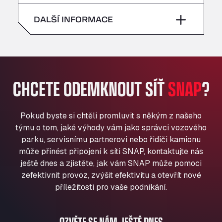
neděle
–
All 4 Trucks
sobota
–
DALŠÍ INFORMACE
Klaverbladstaat 21, 3560
American Truck Wash
neděle
–
Av. des Etats-Unis 90, 6041
Andamur Guarroman
Aut. A4 Salida 288 Pol. Ind. del Guadiel, 23210
CHCETE ODEMKNOUT SÍŤ
SNAP
?
Andamur La Junquera
AP7 Salida 2, C/ Bassegoda, 4, 17700
Andamur Pamplona
Pokud byste si chtěli promluvit s někým z našeho
A-15 Salida Imarcoain, 31119
týmu o tom, jaké výhody vám jako správci vozového
Andamur San Roman II
parku, servisnímu partnerovi nebo řidiči kamionu
může přinést připojení k síti SNAP, kontaktujte nás
Aut A1 Exit 385, 01207
ještě dnes a zjistěte, jak vám SNAP může pomoci
Anglia Motel
zefektivnit provoz, zvýšit efektivitu a otevřít nové
Washway Road, PE12 8LT
příležitosti pro vaše podnikání.
Anpol Sp. z o.o.
Ul. Torunska 147, 85884
Aqua Ariva GmbH
OZVĚTE SE NÁM JEŠTĚ DNES