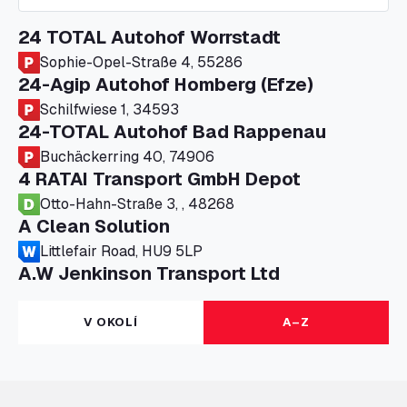
24 TOTAL Autohof Worrstadt
Sophie-Opel-Straße 4, 55286
24-Agip Autohof Homberg (Efze)
Schilfwiese 1, 34593
24-TOTAL Autohof Bad Rappenau
Buchäckerring 40, 74906
4 RATAI Transport GmbH Depot
Otto-Hahn-Straße 3, , 48268
A Clean Solution
Littlefair Road, HU9 5LP
A.W Jenkinson Transport Ltd
Progress House, ME11 5GA
A+G Nettetal - Depot Parking
V OKOLÍ
A–Z
Am Panneschopp 7, 41334
A1 Truckstop Colsterworth Ltd
A151, Bourne Road, NG33 5JN