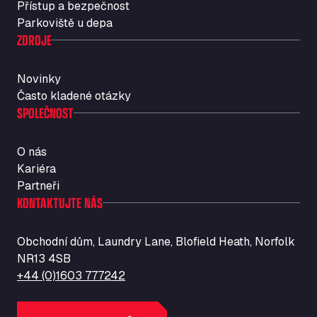
Přístup a bezpečnost
Str. Vigentina, 205 km 5+380, 27010
Parkoviště u depa
Autotransit Amann
ZDROJE
Auf dem Dreisch 8, 34346
Avin Kominis
Novinky
Vasilikos Intersection E90, 46 100
Často kladené otázky
AW Jenkinson Runcorn Truck Parking
SPOLEČNOST
Ashville Way, WA7 3EZ
AWJ Penrith Truckstop
O nás
M6 J40, Penrith Industrial Estate, CA11 9EH
Kariéra
Backline Logistics Limited
Partneři
Hill Barton Business park, EX5 1DR
KONTAKTUJTE NÁS
Ballestas Flores
Ctra C 157 , 37009
Obchodní dům, Laundry Lane, Blofield Heath, Norfolk
Ballinluig Services
NR13 4SB
Ballinluig, PH9 0LG
+44 (0)1603 777242
Bapaume Truck House A1
ZI de la Vallée du Bois EST, 62450