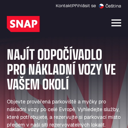
Kontakt
Přihlásit se
Čeština
Otevř
NAJÍT ODPOČÍVADLO
PRO NÁKLADNÍ VOZY VE
VAŠEM OKOLÍ
Objevte prověřená parkoviště a myčky pro
nákladní vozy po celé Evropě. Vyhledejte služby,
které potřebujete, a rezervujte si parkovací místo
předem v naší síti rezervovatelných lokalit.