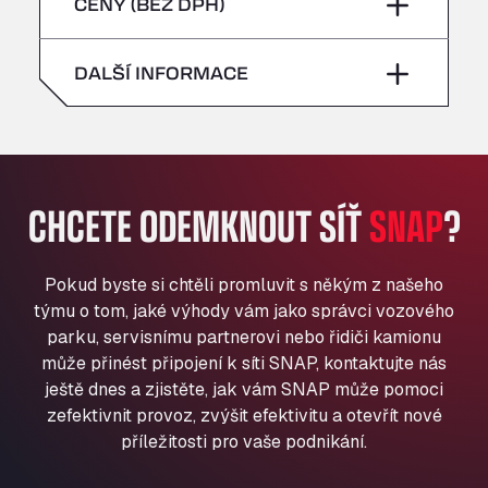
pátek
–
CENY (BEZ DPH)
All 4 Trucks
neděle
–
Klaverbladstaat 21, 3560
sobota
–
DALŠÍ INFORMACE
American Truck Wash
Av. des Etats-Unis 90, 6041
neděle
–
Andamur Guarroman
Aut. A4 Salida 288 Pol. Ind. del Guadiel, 23210
Andamur La Junquera
CHCETE ODEMKNOUT SÍŤ
SNAP
?
AP7 Salida 2, C/ Bassegoda, 4, 17700
Andamur Pamplona
A-15 Salida Imarcoain, 31119
Pokud byste si chtěli promluvit s někým z našeho
Andamur San Roman II
týmu o tom, jaké výhody vám jako správci vozového
Aut A1 Exit 385, 01207
parku, servisnímu partnerovi nebo řidiči kamionu
Anglia Motel
může přinést připojení k síti SNAP, kontaktujte nás
ještě dnes a zjistěte, jak vám SNAP může pomoci
Washway Road, PE12 8LT
zefektivnit provoz, zvýšit efektivitu a otevřít nové
Anpol Sp. z o.o.
příležitosti pro vaše podnikání.
Ul. Torunska 147, 85884
Aqua Ariva GmbH