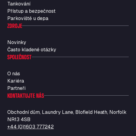
Tankování
Str. Vigentina, 205 km 5+380, 27010
Přístup a bezpečnost
Autotransit Amann
Parkoviště u depa
Auf dem Dreisch 8, 34346
ZDROJE
Avin Kominis
Vasilikos Intersection E90, 46 100
Novinky
AW Jenkinson Runcorn Truck Parking
Často kladené otázky
Ashville Way, WA7 3EZ
SPOLEČNOST
AWJ Penrith Truckstop
M6 J40, Penrith Industrial Estate, CA11 9EH
O nás
Backline Logistics Limited
Kariéra
Hill Barton Business park, EX5 1DR
Partneři
Ballestas Flores
KONTAKTUJTE NÁS
Ctra C 157 , 37009
Ballinluig Services
Obchodní dům, Laundry Lane, Blofield Heath, Norfolk
Ballinluig, PH9 0LG
NR13 4SB
Bapaume Truck House A1
+44 (0)1603 777242
ZI de la Vallée du Bois EST, 62450