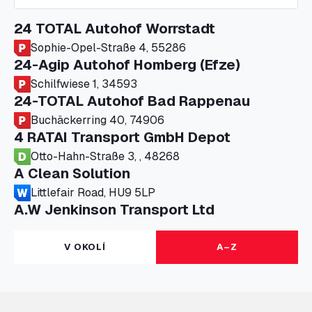
24 TOTAL Autohof Worrstadt
Sophie-Opel-Straße 4, 55286
24-Agip Autohof Homberg (Efze)
Schilfwiese 1, 34593
24-TOTAL Autohof Bad Rappenau
Buchäckerring 40, 74906
4 RATAI Transport GmbH Depot
Otto-Hahn-Straße 3, , 48268
A Clean Solution
Littlefair Road, HU9 5LP
A.W Jenkinson Transport Ltd
Progress House, ME11 5GA
A+G Nettetal - Depot Parking
V OKOLÍ
A–Z
Am Panneschopp 7, 41334
A1 Truckstop Colsterworth Ltd
A151, Bourne Road, NG33 5JN