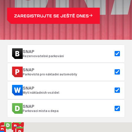
ZAREGISTRUJTE SE JEŠTĚ DNES
SNAP
Rezervovatelné parkování
SNAP
Parkoviště pro nákladní automobily
SNAP
Mytí nákladních vozidel
SNAP
Parkovací místa u depa