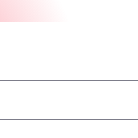
–
–
–
–
–
–
–
angenommen
–
–
–
–