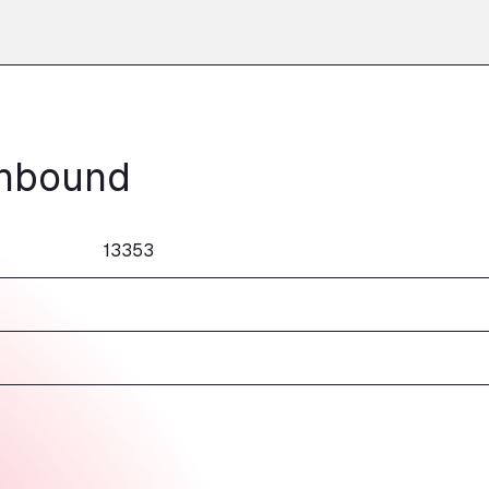
thbound
13353