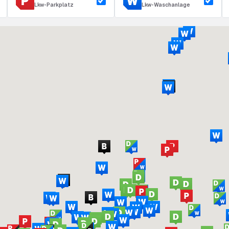
Lkw-Parkplatz
Lkw-Waschanlage