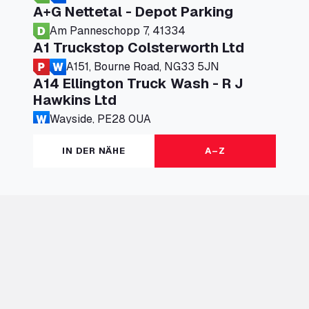
A+G Nettetal - Depot Parking
Am Panneschopp 7, 41334
A1 Truckstop Colsterworth Ltd
A151, Bourne Road, NG33 5JN
A14 Ellington Truck Wash - R J
Hawkins Ltd
Wayside, PE28 0UA
A19 Northbound Services (Exelby)
IN DER NÄHE
A–Z
Ingleby Arncliffe, DL6 3JT
A19 Services North (Ron Perry)
A19 Services North, TS27 3HH
A19 Services South (Ron Perry)
A19 Services South, TS27 3HH
A19 Southbound Services (Exelby)
Ingleby Arncliffe, DL6 3LG
A2 Truck parking Echt
Oude Lakerweg 2, 6101