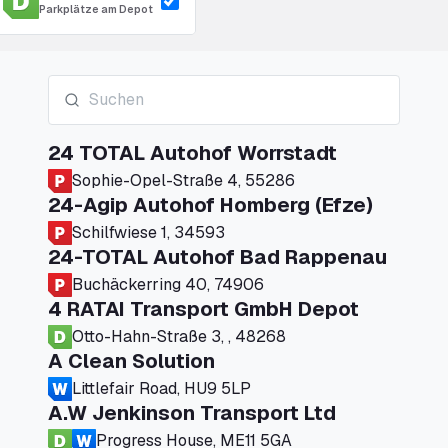
Parkplätze am Depot
24 TOTAL Autohof Worrstadt
Sophie-Opel-Straße 4, 55286
24-Agip Autohof Homberg (Efze)
Schilfwiese 1, 34593
24-TOTAL Autohof Bad Rappenau
Buchäckerring 40, 74906
4 RATAI Transport GmbH Depot
Otto-Hahn-Straße 3, , 48268
A Clean Solution
Littlefair Road, HU9 5LP
A.W Jenkinson Transport Ltd
Progress House, ME11 5GA