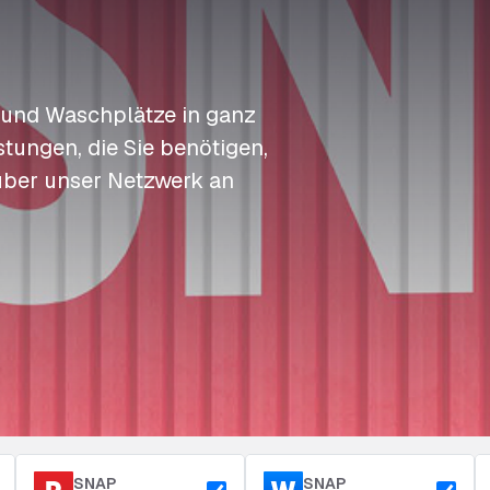
S
S
S
Auftanken
t
t
t
Zugang & Sicherheit
Langzeitparkplatz
P
P
P
 und Waschplätze in ganz
tungen, die Sie benötigen,
über unser Netzwerk an
SNAP
SNAP