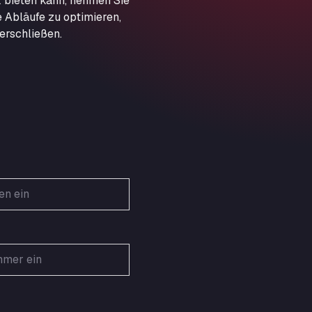
 bieten kann, nehmen Sie
Obernburger Str. 127, 63811
e Abläufe zu optimieren,
Ardleigh South Services
erschließen.
a120 westbound, CO77SL
Area 47 Hermanos Rico
Autovia A4 km 47, 28300
Area de Servicio Agetrans
Autovia del Mediterraneo , 30850
Area Servicio Galp Las Bovedas
Autovia 5 KM 405, 7, 06006
Area Servidiesel S L
Calle Migjorn No 6, 12539
Arluno Truck Village
Via per Turbigo 69, 20004
Asapjobs
Objazdowa 35, 99-300
Ashford International Truck Stop
Unit 14 Waterbrook Park, TN24 0FL