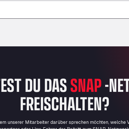
–
–
–
EST DU DAS
SNAP
-NE
FREISCHALTEN?
nem unserer Mitarbeiter darüber sprechen möchten, welche Vo