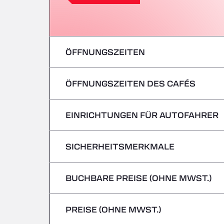
ÖFFNUNGSZEITEN
ÖFFNUNGSZEITEN DES CAFÉS
Montag
Dienstag
EINRICHTUNGEN FÜR AUTOFAHRER
Montag
Mittwoch
Dienstag
SICHERHEITSMERKMALE
Keine Kühlfahrzeuge
Donnerstag
Mittwoch
BUCHBARE PREISE (OHNE MWST.)
Gefahrguttransporte/ADR werden nicht 
Freitag
Donnerstag
PREISE (OHNE MWST.)
Samstag
Freitag