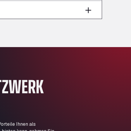
Aut A1 Exit 385, 01207
Anglia Motel
Washway Road, PE12 8LT
Anpol Sp. z o.o.
Ul. Torunska 147, 85884
Aqua Ariva GmbH
Marie-Curie-Straße 24, 68219
Aral Autohof Bockel
An der Autobahn 1, 27404
ARAL Autohof Bockenem
TZWERK
Oppelner Str. 1, 31167
ARAL Autohof Merklingen
Nellinger Str. 24, 89188
ARAL Autohof Preis
Schellweilerstraße 1, 66871
ARAL Tankstelle - XXL
rteile Ihnen als
Truckwash.de GmbH