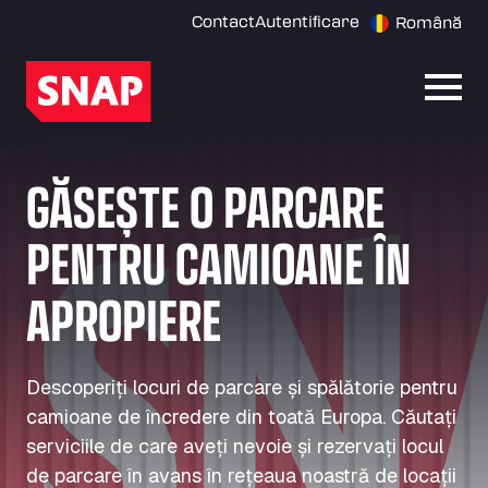
Contact
Autentificare
Română
Desch
GĂSEȘTE O PARCARE
PENTRU CAMIOANE ÎN
APROPIERE
Descoperiți locuri de parcare și spălătorie pentru
camioane de încredere din toată Europa. Căutați
serviciile de care aveți nevoie și rezervați locul
de parcare în avans în rețeaua noastră de locații