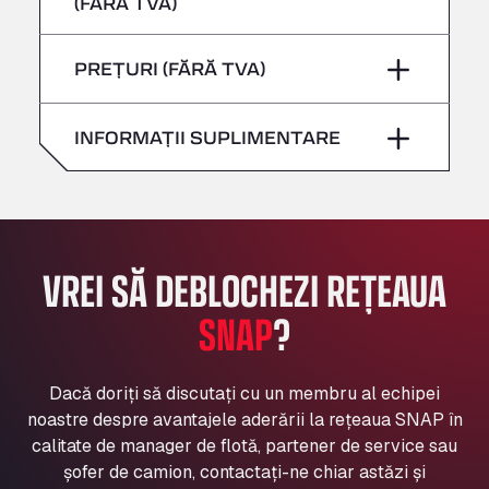
(FĂRĂ TVA)
Sâmbătă
–
Bühlwiesenweg 15, 72221
Vineri
–
All 4 Trucks
Duminică
–
PREȚURI (FĂRĂ TVA)
Sâmbătă
–
Klaverbladstaat 21, 3560
American Truck Wash
Duminică
–
INFORMAȚII SUPLIMENTARE
Av. des Etats-Unis 90, 6041
Andamur Guarroman
Aut. A4 Salida 288 Pol. Ind. del Guadiel, 23210
Andamur La Junquera
AP7 Salida 2, C/ Bassegoda, 4, 17700
VREI SĂ DEBLOCHEZI REȚEAUA
Andamur Pamplona
A-15 Salida Imarcoain, 31119
SNAP
?
Andamur San Roman II
Aut A1 Exit 385, 01207
Anglia Motel
Dacă doriți să discutați cu un membru al echipei
noastre despre avantajele aderării la rețeaua SNAP în
Washway Road, PE12 8LT
calitate de manager de flotă, partener de service sau
Anpol Sp. z o.o.
șofer de camion, contactați-ne chiar astăzi și
Ul. Torunska 147, 85884