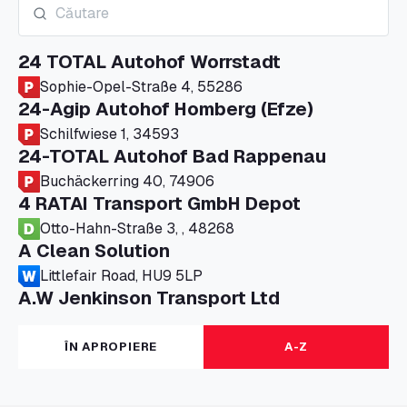
24 TOTAL Autohof Worrstadt
Sophie-Opel-Straße 4, 55286
24-Agip Autohof Homberg (Efze)
Schilfwiese 1, 34593
24-TOTAL Autohof Bad Rappenau
Buchäckerring 40, 74906
4 RATAI Transport GmbH Depot
Otto-Hahn-Straße 3, , 48268
A Clean Solution
Littlefair Road, HU9 5LP
A.W Jenkinson Transport Ltd
Progress House, ME11 5GA
A+G Nettetal - Depot Parking
ÎN APROPIERE
A-Z
Am Panneschopp 7, 41334
A1 Truckstop Colsterworth Ltd