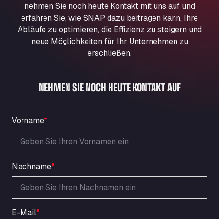
nehmen Sie noch heute Kontakt mit uns auf und
Aqua Ariva GmbH
erfahren Sie, wie SNAP dazu beitragen kann, Ihre
Marie-Curie-Straße 24, 68219
Abläufe zu optimieren, die Effizienz zu steigern und
Aral Autohof Bockel
neue Möglichkeiten für Ihr Unternehmen zu
An der Autobahn 1, 27404
erschließen.
ARAL Autohof Bockenem
Oppelner Str. 1, 31167
ARAL Autohof Merklingen
NEHMEN SIE NOCH HEUTE KONTAKT AUF
Nellinger Str. 24, 89188
ARAL Autohof Preis
Vorname
*
Schellweilerstraße 1, 66871
ARAL Tankstelle - XXL Truckwash.de
GmbH
Obernburger Str. 127, 63811
Nachname
*
Ardleigh South Services
a120 westbound, CO77SL
Area 47 Hermanos Rico
Autovia A4 km 47, 28300
E-Mail
*