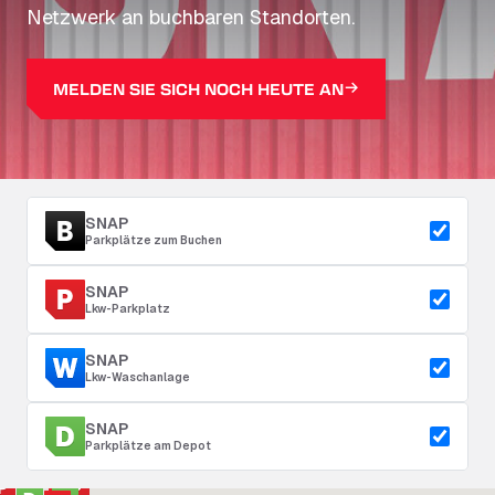
Netzwerk an buchbaren Standorten.
MELDEN SIE SICH NOCH HEUTE AN
SNAP
Parkplätze zum Buchen
SNAP
Lkw-Parkplatz
SNAP
Lkw-Waschanlage
SNAP
Parkplätze am Depot