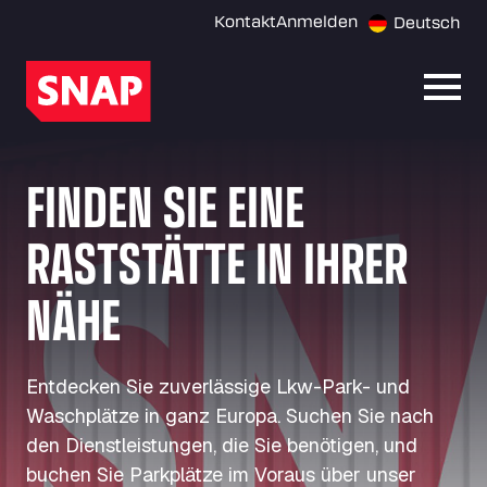
Kontakt
Anmelden
Deutsch
Menü 
FINDEN SIE EINE
RASTSTÄTTE IN IHRER
NÄHE
Entdecken Sie zuverlässige Lkw-Park- und
Waschplätze in ganz Europa. Suchen Sie nach
den Dienstleistungen, die Sie benötigen, und
buchen Sie Parkplätze im Voraus über unser