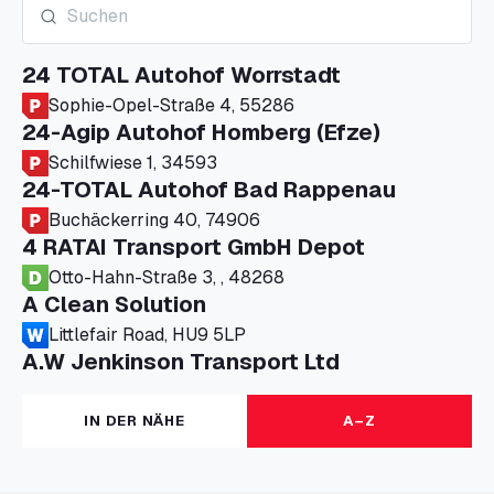
24 TOTAL Autohof Worrstadt
Sophie-Opel-Straße 4, 55286
24-Agip Autohof Homberg (Efze)
Schilfwiese 1, 34593
24-TOTAL Autohof Bad Rappenau
Buchäckerring 40, 74906
4 RATAI Transport GmbH Depot
Otto-Hahn-Straße 3, , 48268
A Clean Solution
Littlefair Road, HU9 5LP
A.W Jenkinson Transport Ltd
Progress House, ME11 5GA
A+G Nettetal - Depot Parking
IN DER NÄHE
A–Z
Am Panneschopp 7, 41334
A1 Truckstop Colsterworth Ltd