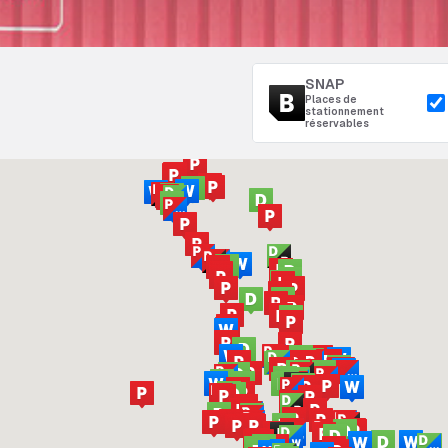
SNAP
Places de
stationnement
réservables