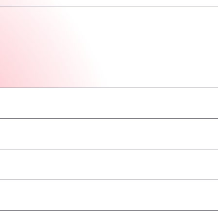
–
–
–
–
–
–
–