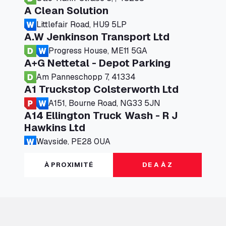
A Clean Solution
Littlefair Road, HU9 5LP
A.W Jenkinson Transport Ltd
Progress House, ME11 5GA
A+G Nettetal - Depot Parking
Am Panneschopp 7, 41334
A1 Truckstop Colsterworth Ltd
A151, Bourne Road, NG33 5JN
A14 Ellington Truck Wash - R J
Hawkins Ltd
Wayside, PE28 0UA
A19 Northbound Services (Exelby)
À PROXIMITÉ
DE A À Z
Ingleby Arncliffe, DL6 3JT
A19 Services North (Ron Perry)
A19 Services North, TS27 3HH
A19 Services South (Ron Perry)
A19 Services South, TS27 3HH