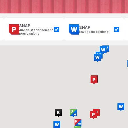
SNAP
SNAP
Aire de stationnement
Lavage de camions
pour camions