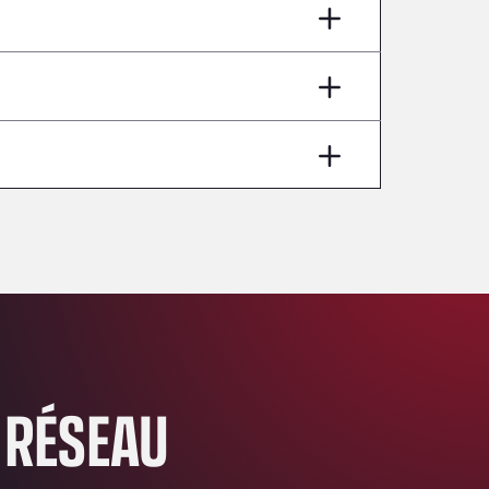
AP7 Salida 2, C/ Bassegoda, 4, 17700
Andamur Pamplona
A-15 Salida Imarcoain, 31119
Andamur San Roman II
Aut A1 Exit 385, 01207
Anglia Motel
Washway Road, PE12 8LT
Anpol Sp. z o.o.
Ul. Torunska 147, 85884
Aqua Ariva GmbH
Marie-Curie-Straße 24, 68219
Aral Autohof Bockel
An der Autobahn 1, 27404
ARAL Autohof Bockenem
 RÉSEAU
Oppelner Str. 1, 31167
ARAL Autohof Merklingen
Nellinger Str. 24, 89188