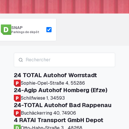
SNAP
Parkings de dépôt
24 TOTAL Autohof Worrstadt
Sophie-Opel-Straße 4, 55286
24-Agip Autohof Homberg (Efze)
Schilfwiese 1, 34593
24-TOTAL Autohof Bad Rappenau
Buchäckerring 40, 74906
4 RATAI Transport GmbH Depot
Otto-Hahn-Straße 3, , 48268