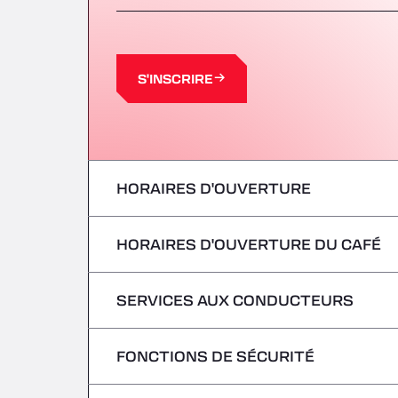
S'INSCRIRE
HORAIRES D'OUVERTURE
HORAIRES D'OUVERTURE DU CAFÉ
lundi
mardi
SERVICES AUX CONDUCTEURS
lundi
mercredi
mardi
FONCTIONS DE SÉCURITÉ
Pas de véhicules frigorifiques
jeudi
mercredi