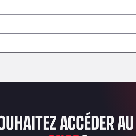
 dangereuses / ADR non acceptés
–
–
–
–
–
–
–
OUHAITEZ ACCÉDER AU