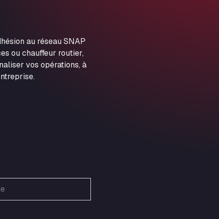
ARAL Autohof Preis
Schellweilerstraße 1, 66871
ARAL Tankstelle - XXL
adhésion au réseau SNAP
Truckwash.de GmbH
es ou chauffeur routier,
Obernburger Str. 127, 63811
aliser vos opérations, à
Ardleigh South Services
ntreprise.
a120 westbound, CO77SL
Area 47 Hermanos Rico
Autovia A4 km 47, 28300
Area de Servicio Agetrans
Autovia del Mediterraneo , 30850
Area Servicio Galp Las Bovedas
Autovia 5 KM 405, 7, 06006
Area Servidiesel S L
Calle Migjorn No 6, 12539
Arluno Truck Village
Via per Turbigo 69, 20004