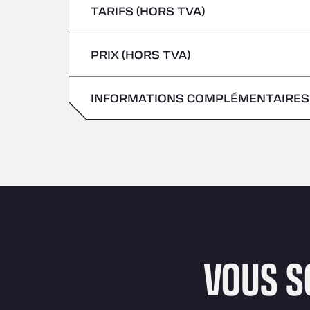
TARIFS (HORS TVA)
Véhicules transportant des marchandises
Vendredi
jeudi
PRIX (HORS TVA)
samedi
Vendredi
dimanche
INFORMATIONS COMPLÉMENTAIRES
samedi
dimanche
VOUS S