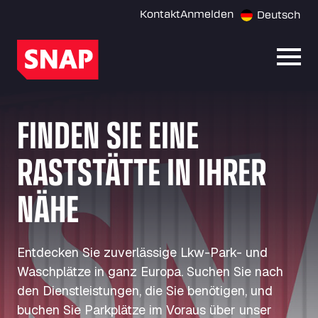
Kontakt
Anmelden
Deutsch
Menü 
FINDEN SIE EINE
RASTSTÄTTE IN IHRER
NÄHE
Entdecken Sie zuverlässige Lkw-Park- und
Waschplätze in ganz Europa. Suchen Sie nach
den Dienstleistungen, die Sie benötigen, und
buchen Sie Parkplätze im Voraus über unser