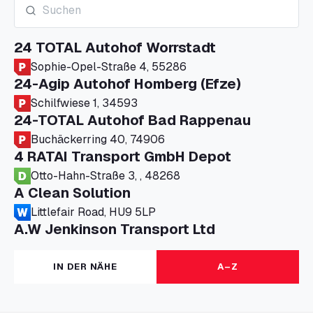
24 TOTAL Autohof Worrstadt
Sophie-Opel-Straße 4, 55286
24-Agip Autohof Homberg (Efze)
Schilfwiese 1, 34593
24-TOTAL Autohof Bad Rappenau
Buchäckerring 40, 74906
4 RATAI Transport GmbH Depot
Otto-Hahn-Straße 3, , 48268
A Clean Solution
Littlefair Road, HU9 5LP
A.W Jenkinson Transport Ltd
Progress House, ME11 5GA
A+G Nettetal - Depot Parking
IN DER NÄHE
A–Z
Am Panneschopp 7, 41334
A1 Truckstop Colsterworth Ltd