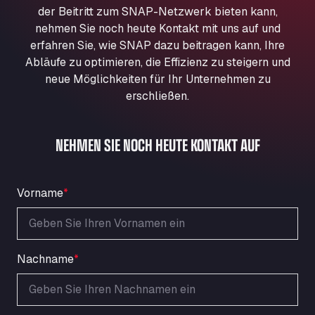
Aqua Ariva GmbH
der Beitritt zum SNAP-Netzwerk bieten kann,
nehmen Sie noch heute Kontakt mit uns auf und
Marie-Curie-Straße 24, 68219
erfahren Sie, wie SNAP dazu beitragen kann, Ihre
Aral Autohof Bockel
Abläufe zu optimieren, die Effizienz zu steigern und
An der Autobahn 1, 27404
neue Möglichkeiten für Ihr Unternehmen zu
ARAL Autohof Bockenem
erschließen.
Oppelner Str. 1, 31167
ARAL Autohof Merklingen
Nellinger Str. 24, 89188
NEHMEN SIE NOCH HEUTE KONTAKT AUF
ARAL Autohof Preis
Schellweilerstraße 1, 66871
ARAL Tankstelle - XXL Truckwash.de
Vorname
*
GmbH
Obernburger Str. 127, 63811
Ardleigh South Services
Nachname
*
a120 westbound, CO77SL
Area 47 Hermanos Rico
Autovia A4 km 47, 28300