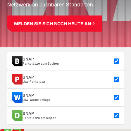
Netzwerk an buchbaren Standorten.
MELDEN SIE SICH NOCH HEUTE AN
SNAP
Parkplätze zum Buchen
SNAP
Lkw-Parkplatz
SNAP
Lkw-Waschanlage
SNAP
Parkplätze am Depot