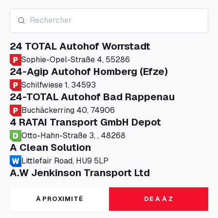
24 TOTAL Autohof Worrstadt
Sophie-Opel-Straße 4, 55286
24-Agip Autohof Homberg (Efze)
Schilfwiese 1, 34593
24-TOTAL Autohof Bad Rappenau
Buchäckerring 40, 74906
4 RATAI Transport GmbH Depot
Otto-Hahn-Straße 3, , 48268
A Clean Solution
Littlefair Road, HU9 5LP
A.W Jenkinson Transport Ltd
Progress House, ME11 5GA
A+G Nettetal - Depot Parking
À PROXIMITÉ
DE A À Z
Am Panneschopp 7, 41334