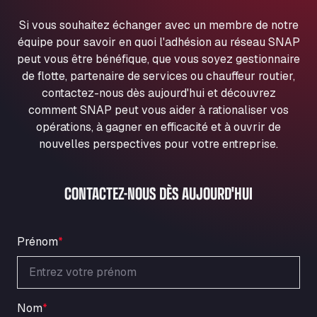
Ul. Torunska 147, 85884
Si vous souhaitez échanger avec un membre de notre
Aqua Ariva GmbH
équipe pour savoir en quoi l'adhésion au réseau SNAP
Marie-Curie-Straße 24, 68219
peut vous être bénéfique, que vous soyez gestionnaire
Aral Autohof Bockel
de flotte, partenaire de services ou chauffeur routier,
An der Autobahn 1, 27404
contactez-nous dès aujourd'hui et découvrez
ARAL Autohof Bockenem
comment SNAP peut vous aider à rationaliser vos
Oppelner Str. 1, 31167
opérations, à gagner en efficacité et à ouvrir de
ARAL Autohof Merklingen
nouvelles perspectives pour votre entreprise.
Nellinger Str. 24, 89188
ARAL Autohof Preis
CONTACTEZ-NOUS DÈS AUJOURD'HUI
Schellweilerstraße 1, 66871
ARAL Tankstelle - XXL Truckwash.de
GmbH
Prénom
*
Obernburger Str. 127, 63811
Ardleigh South Services
a120 westbound, CO77SL
Area 47 Hermanos Rico
Nom
*