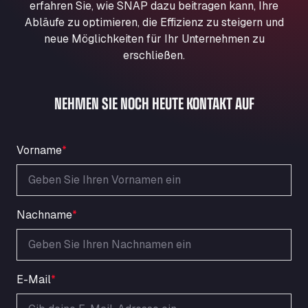
erfahren Sie, wie SNAP dazu beitragen kann, Ihre
Aqua Ariva GmbH
Abläufe zu optimieren, die Effizienz zu steigern und
Marie-Curie-Straße 24, 68219
neue Möglichkeiten für Ihr Unternehmen zu
Aral Autohof Bockel
erschließen.
An der Autobahn 1, 27404
ARAL Autohof Bockenem
NEHMEN SIE NOCH HEUTE KONTAKT AUF
Oppelner Str. 1, 31167
ARAL Autohof Merklingen
Nellinger Str. 24, 89188
Vorname
*
ARAL Autohof Preis
Schellweilerstraße 1, 66871
ARAL Tankstelle - XXL Truckwash.de
GmbH
Nachname
*
Obernburger Str. 127, 63811
Ardleigh South Services
a120 westbound, CO77SL
Area 47 Hermanos Rico
E-Mail
*
Autovia A4 km 47, 28300