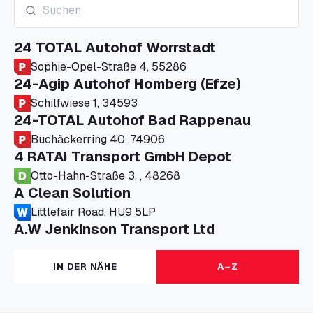
24 TOTAL Autohof Worrstadt
Sophie-Opel-Straße 4, 55286
24-Agip Autohof Homberg (Efze)
Schilfwiese 1, 34593
24-TOTAL Autohof Bad Rappenau
Buchäckerring 40, 74906
4 RATAI Transport GmbH Depot
Otto-Hahn-Straße 3, , 48268
A Clean Solution
Littlefair Road, HU9 5LP
A.W Jenkinson Transport Ltd
Progress House, ME11 5GA
A+G Nettetal - Depot Parking
IN DER NÄHE
A–Z
Am Panneschopp 7, 41334
A1 Truckstop Colsterworth Ltd