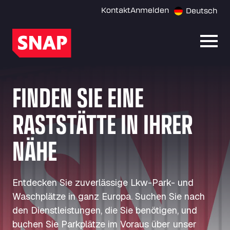
Kontakt
Anmelden
Deutsch
Menü 
FINDEN SIE EINE
RASTSTÄTTE IN IHRER
NÄHE
Entdecken Sie zuverlässige Lkw-Park- und
Waschplätze in ganz Europa. Suchen Sie nach
den Dienstleistungen, die Sie benötigen, und
buchen Sie Parkplätze im Voraus über unser