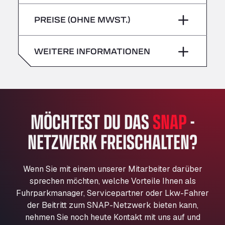
Freitag
–
Bühlwiesenweg 15, 72221
Sonntag
–
PREISE (OHNE MWST.)
All 4 Trucks
Samstag
–
Klaverbladstaat 21, 3560
American Truck Wash
Sonntag
–
WEITERE INFORMATIONEN
Av. des Etats-Unis 90, 6041
Andamur Guarroman
Aut. A4 Salida 288 Pol. Ind. del Guadiel, 23210
Andamur La Junquera
MÖCHTEST DU DAS
SNAP
-
AP7 Salida 2, C/ Bassegoda, 4, 17700
Andamur Pamplona
NETZWERK FREISCHALTEN?
A-15 Salida Imarcoain, 31119
Andamur San Roman II
Aut A1 Exit 385, 01207
Wenn Sie mit einem unserer Mitarbeiter darüber
Anglia Motel
sprechen möchten, welche Vorteile Ihnen als
Fuhrparkmanager, Servicepartner oder Lkw-Fahrer
Washway Road, PE12 8LT
der Beitritt zum SNAP-Netzwerk bieten kann,
Anpol Sp. z o.o.
nehmen Sie noch heute Kontakt mit uns auf und
Ul. Torunska 147, 85884