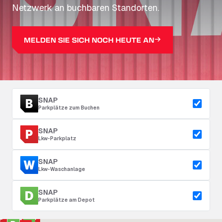
Netzwerk an buchbaren Standorten.
MELDEN SIE SICH NOCH HEUTE AN
SNAP
Parkplätze zum Buchen
SNAP
Lkw-Parkplatz
SNAP
Lkw-Waschanlage
SNAP
Parkplätze am Depot