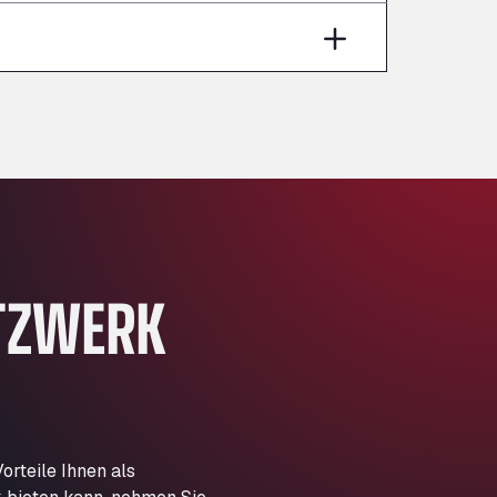
Aut A1 Exit 385, 01207
Anglia Motel
Washway Road, PE12 8LT
Anpol Sp. z o.o.
Ul. Torunska 147, 85884
Aqua Ariva GmbH
Marie-Curie-Straße 24, 68219
Aral Autohof Bockel
An der Autobahn 1, 27404
ARAL Autohof Bockenem
TZWERK
Oppelner Str. 1, 31167
ARAL Autohof Merklingen
Nellinger Str. 24, 89188
ARAL Autohof Preis
Schellweilerstraße 1, 66871
ARAL Tankstelle - XXL
rteile Ihnen als
Truckwash.de GmbH