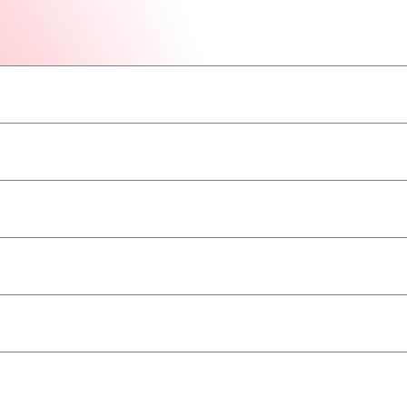
–
–
–
–
–
–
–
angenommen
–
–
–
–