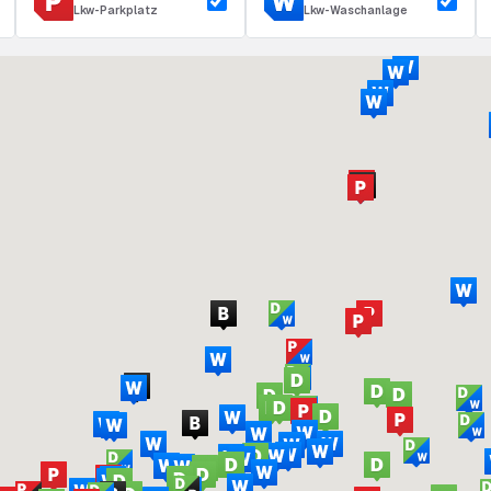
Lkw-Parkplatz
Lkw-Waschanlage