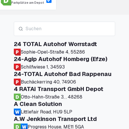
Parkplätze am Depot
24 TOTAL Autohof Worrstadt
Sophie-Opel-Straße 4, 55286
24-Agip Autohof Homberg (Efze)
Schilfwiese 1, 34593
24-TOTAL Autohof Bad Rappenau
Buchäckerring 40, 74906
4 RATAI Transport GmbH Depot
Otto-Hahn-Straße 3, , 48268
A Clean Solution
Littlefair Road, HU9 5LP
A.W Jenkinson Transport Ltd
Progress House, ME11 5GA