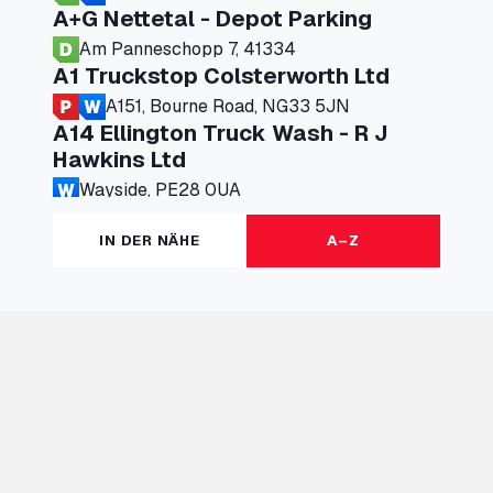
A+G Nettetal - Depot Parking
Am Panneschopp 7, 41334
A1 Truckstop Colsterworth Ltd
A151, Bourne Road, NG33 5JN
A14 Ellington Truck Wash - R J
Hawkins Ltd
Wayside, PE28 0UA
A19 Northbound Services (Exelby)
IN DER NÄHE
A–Z
Ingleby Arncliffe, DL6 3JT
A19 Services North (Ron Perry)
A19 Services North, TS27 3HH
A19 Services South (Ron Perry)
A19 Services South, TS27 3HH
A19 Southbound Services (Exelby)
Ingleby Arncliffe, DL6 3LG
A2 Truck parking Echt
Oude Lakerweg 2, 6101