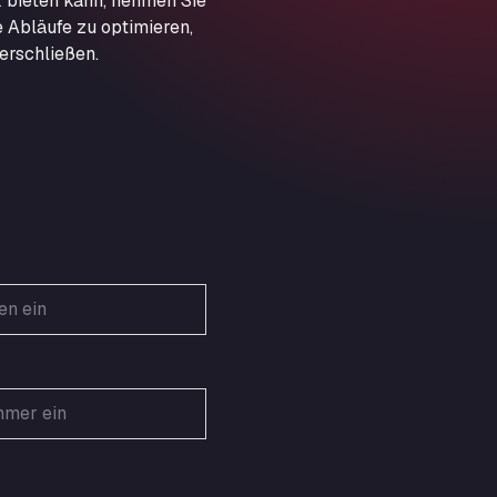
 bieten kann, nehmen Sie
Obernburger Str. 127, 63811
e Abläufe zu optimieren,
Ardleigh South Services
erschließen.
a120 westbound, CO77SL
Area 47 Hermanos Rico
Autovia A4 km 47, 28300
Area de Servicio Agetrans
Autovia del Mediterraneo , 30850
Area Servicio Galp Las Bovedas
Autovia 5 KM 405, 7, 06006
Area Servidiesel S L
Calle Migjorn No 6, 12539
Arluno Truck Village
Via per Turbigo 69, 20004
Asapjobs
Objazdowa 35, 99-300
Ashford International Truck Stop
Unit 14 Waterbrook Park, TN24 0FL