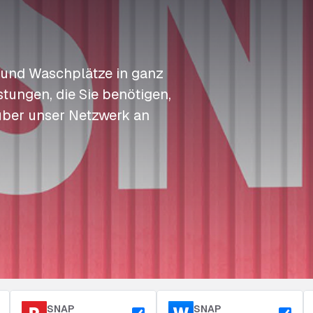
S
S
S
Auftanken
t
t
t
Zugang & Sicherheit
Langzeitparkplatz
P
P
P
 und Waschplätze in ganz
tungen, die Sie benötigen,
über unser Netzwerk an
SNAP
SNAP