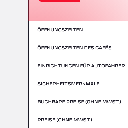
ÖFFNUNGSZEITEN
ÖFFNUNGSZEITEN DES CAFÉS
Montag
Dienstag
EINRICHTUNGEN FÜR AUTOFAHRER
Montag
Mittwoch
Dienstag
SICHERHEITSMERKMALE
Keine Kühlfahrzeuge
Donnerstag
Mittwoch
BUCHBARE PREISE (OHNE MWST.)
Gefahrguttransporte/ADR werden nicht 
Freitag
Donnerstag
PREISE (OHNE MWST.)
Samstag
Freitag