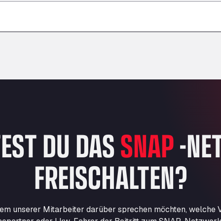
–
–
–
EST DU DAS
SNAP
-NE
FREISCHALTEN?
nem unserer Mitarbeiter darüber sprechen möchten, welche Vo