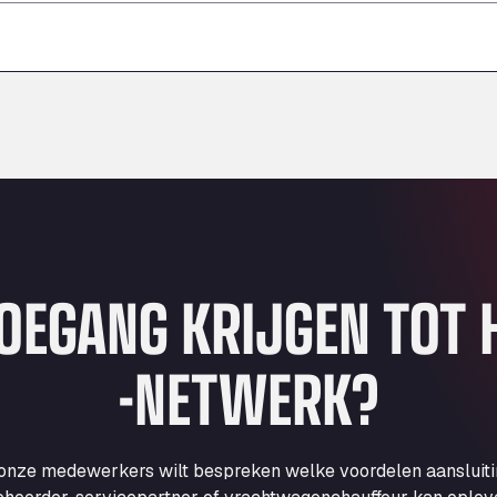
–
–
–
TOEGANG KRIJGEN TOT
-NETWERK?
 onze medewerkers wilt bespreken welke voordelen aansluit