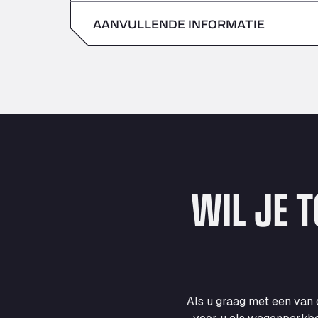
zondag
AANVULLENDE INFORMATIE
zaterdag
zondag
WIL JE 
Als u graag met een van