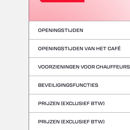
OPENINGSTIJDEN
OPENINGSTIJDEN VAN HET CAFÉ
maandag
dinsdag
VOORZIENINGEN VOOR CHAUFFEURS
maandag
woensdag
dinsdag
BEVEILIGINGSFUNCTIES
Geen koelwagens
donderdag
woensdag
PRIJZEN (EXCLUSIEF BTW)
Gevaarlijke voertuigen/ADR worden niet 
vrijdag
donderdag
PRIJZEN (EXCLUSIEF BTW)
zaterdag
vrijdag