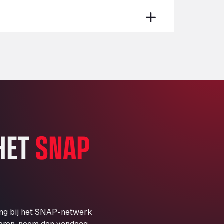
Aut A1 Exit 385, 01207
Anglia Motel
Washway Road, PE12 8LT
Anpol Sp. z o.o.
Ul. Torunska 147, 85884
Aqua Ariva GmbH
Marie-Curie-Straße 24, 68219
Aral Autohof Bockel
An der Autobahn 1, 27404
ARAL Autohof Bockenem
 HET
SNAP
Oppelner Str. 1, 31167
ARAL Autohof Merklingen
Nellinger Str. 24, 89188
ARAL Autohof Preis
Schellweilerstraße 1, 66871
ARAL Tankstelle - XXL
ing bij het SNAP-netwerk
Truckwash.de GmbH