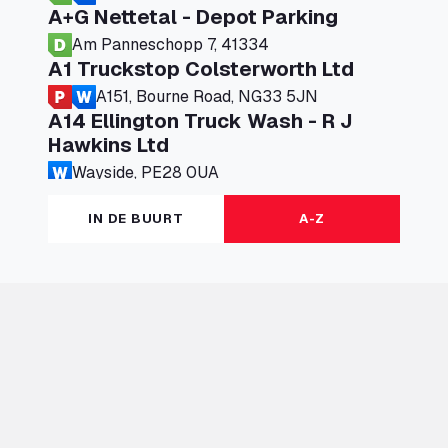
A+G Nettetal - Depot Parking
Am Panneschopp 7, 41334
A1 Truckstop Colsterworth Ltd
A151, Bourne Road, NG33 5JN
A14 Ellington Truck Wash - R J
Hawkins Ltd
Wayside, PE28 0UA
A19 Northbound Services (Exelby)
IN DE BUURT
A-Z
Ingleby Arncliffe, DL6 3JT
A19 Services North (Ron Perry)
A19 Services North, TS27 3HH
A19 Services South (Ron Perry)
A19 Services South, TS27 3HH
A19 Southbound Services (Exelby)
Ingleby Arncliffe, DL6 3LG
A2 Truck parking Echt
Oude Lakerweg 2, 6101