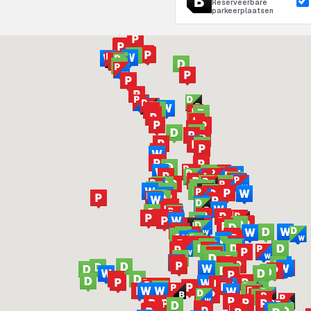
Reserveerbare
parkeerplaatsen