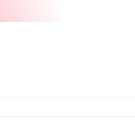
–
–
–
–
–
–
–
geaccepteerd
–
–
–
–