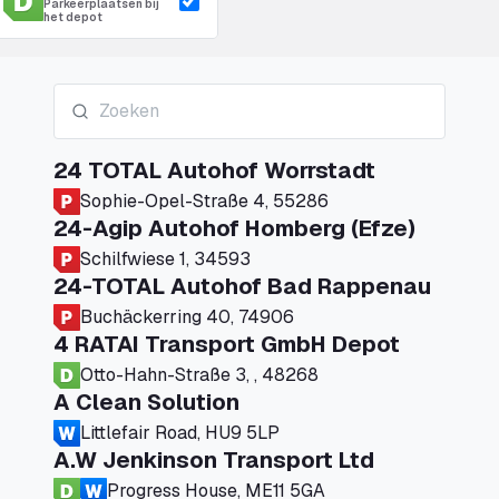
Parkeerplaatsen bij
het depot
24 TOTAL Autohof Worrstadt
Sophie-Opel-Straße 4, 55286
24-Agip Autohof Homberg (Efze)
Schilfwiese 1, 34593
24-TOTAL Autohof Bad Rappenau
Buchäckerring 40, 74906
4 RATAI Transport GmbH Depot
Otto-Hahn-Straße 3, , 48268
A Clean Solution
Littlefair Road, HU9 5LP
A.W Jenkinson Transport Ltd
Progress House, ME11 5GA