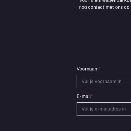
voor u als wagenparkbe
nog contact met ons op 
Voornaam
*
E-mail
*