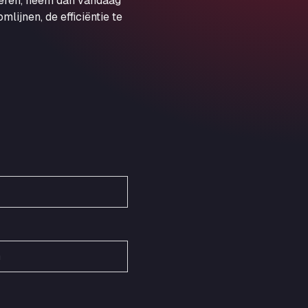
veren, neem dan vandaag
Obernburger Str. 127, 63811
ijnen, de efficiëntie te
Ardleigh South Services
a120 westbound, CO77SL
Area 47 Hermanos Rico
Autovia A4 km 47, 28300
Area de Servicio Agetrans
Autovia del Mediterraneo , 30850
Area Servicio Galp Las Bovedas
Autovia 5 KM 405, 7, 06006
Area Servidiesel S L
Calle Migjorn No 6, 12539
Arluno Truck Village
Via per Turbigo 69, 20004
Asapjobs
Objazdowa 35, 99-300
Ashford International Truck Stop
Unit 14 Waterbrook Park, TN24 0FL