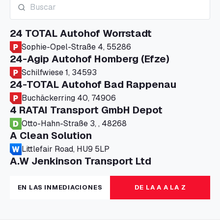
24 TOTAL Autohof Worrstadt
Sophie-Opel-Straße 4, 55286
24-Agip Autohof Homberg (Efze)
Schilfwiese 1, 34593
24-TOTAL Autohof Bad Rappenau
Buchäckerring 40, 74906
4 RATAI Transport GmbH Depot
Otto-Hahn-Straße 3, , 48268
A Clean Solution
Littlefair Road, HU9 5LP
A.W Jenkinson Transport Ltd
Progress House, ME11 5GA
A+G Nettetal - Depot Parking
EN LAS INMEDIACIONES
DE LA A A LA Z
Am Panneschopp 7, 41334
A1 Truckstop Colsterworth Ltd