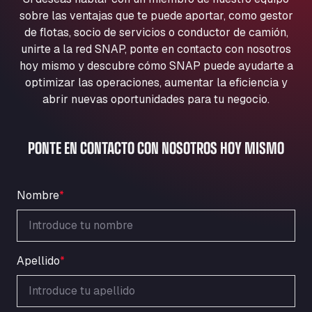
Aqua Ariva GmbH
sobre las ventajas que te puede aportar, como gestor
Marie-Curie-Straße 24, 68219
de flotas, socio de servicios o conductor de camión,
Aral Autohof Bockel
unirte a la red SNAP, ponte en contacto con nosotros
hoy mismo y descubre cómo SNAP puede ayudarte a
An der Autobahn 1, 27404
ARAL Autohof Bockenem
optimizar las operaciones, aumentar la eficiencia y
abrir nuevas oportunidades para tu negocio.
Oppelner Str. 1, 31167
ARAL Autohof Merklingen
Nellinger Str. 24, 89188
PONTE EN CONTACTO CON NOSOTROS HOY MISMO
ARAL Autohof Preis
Schellweilerstraße 1, 66871
ARAL Tankstelle - XXL Truckwash.de
Nombre
*
GmbH
Obernburger Str. 127, 63811
Ardleigh South Services
Apellido
*
a120 westbound, CO77SL
Area 47 Hermanos Rico
Autovia A4 km 47, 28300