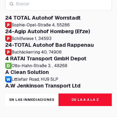
24 TOTAL Autohof Worrstadt
Sophie-Opel-Straße 4, 55286
24-Agip Autohof Homberg (Efze)
Schilfwiese 1, 34593
24-TOTAL Autohof Bad Rappenau
Buchäckerring 40, 74906
4 RATAI Transport GmbH Depot
Otto-Hahn-Straße 3, , 48268
A Clean Solution
Littlefair Road, HU9 5LP
A.W Jenkinson Transport Ltd
Progress House, ME11 5GA
A+G Nettetal - Depot Parking
EN LAS INMEDIACIONES
DE LA A A LA Z
Am Panneschopp 7, 41334
A1 Truckstop Colsterworth Ltd