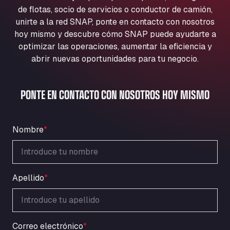
Aqua Ariva GmbH
de flotas, socio de servicios o conductor de camión,
unirte a la red SNAP, ponte en contacto con nosotros
Marie-Curie-Straße 24, 68219
Aral Autohof Bockel
hoy mismo y descubre cómo SNAP puede ayudarte a
optimizar las operaciones, aumentar la eficiencia y
An der Autobahn 1, 27404
abrir nuevas oportunidades para tu negocio.
ARAL Autohof Bockenem
Oppelner Str. 1, 31167
ARAL Autohof Merklingen
PONTE EN CONTACTO CON NOSOTROS HOY MISMO
Nellinger Str. 24, 89188
ARAL Autohof Preis
Schellweilerstraße 1, 66871
Nombre
*
ARAL Tankstelle - XXL Truckwash.de
GmbH
Obernburger Str. 127, 63811
Apellido
*
Ardleigh South Services
a120 westbound, CO77SL
Area 47 Hermanos Rico
Autovia A4 km 47, 28300
Correo electrónico
*