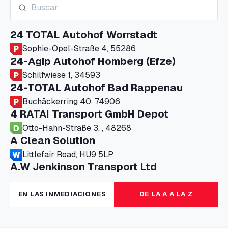
24 TOTAL Autohof Worrstadt
Sophie-Opel-Straße 4, 55286
24-Agip Autohof Homberg (Efze)
Schilfwiese 1, 34593
24-TOTAL Autohof Bad Rappenau
Buchäckerring 40, 74906
4 RATAI Transport GmbH Depot
Otto-Hahn-Straße 3, , 48268
A Clean Solution
Littlefair Road, HU9 5LP
A.W Jenkinson Transport Ltd
Progress House, ME11 5GA
A+G Nettetal - Depot Parking
EN LAS INMEDIACIONES
DE LA A A LA Z
Am Panneschopp 7, 41334
A1 Truckstop Colsterworth Ltd