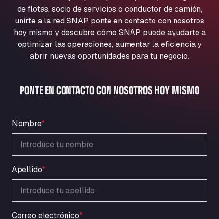
Aqua Ariva GmbH
de flotas, socio de servicios o conductor de camión,
unirte a la red SNAP, ponte en contacto con nosotros
Marie-Curie-Straße 24, 68219
Aral Autohof Bockel
hoy mismo y descubre cómo SNAP puede ayudarte a
optimizar las operaciones, aumentar la eficiencia y
An der Autobahn 1, 27404
abrir nuevas oportunidades para tu negocio.
ARAL Autohof Bockenem
Oppelner Str. 1, 31167
ARAL Autohof Merklingen
PONTE EN CONTACTO CON NOSOTROS HOY MISMO
Nellinger Str. 24, 89188
ARAL Autohof Preis
Schellweilerstraße 1, 66871
Nombre
*
ARAL Tankstelle - XXL Truckwash.de
GmbH
Obernburger Str. 127, 63811
Apellido
*
Ardleigh South Services
a120 westbound, CO77SL
Area 47 Hermanos Rico
Autovia A4 km 47, 28300
Correo electrónico
*