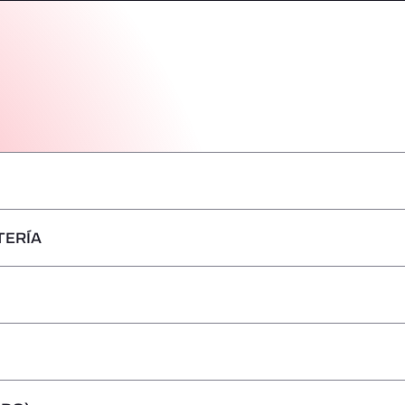
TERÍA
–
–
–
–
–
–
–