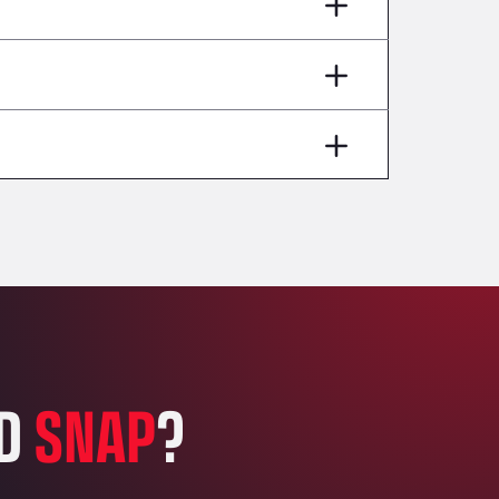
AP7 Salida 2, C/ Bassegoda, 4, 17700
Andamur Pamplona
A-15 Salida Imarcoain, 31119
Andamur San Roman II
Aut A1 Exit 385, 01207
Anglia Motel
Washway Road, PE12 8LT
Anpol Sp. z o.o.
Ul. Torunska 147, 85884
Aqua Ariva GmbH
Marie-Curie-Straße 24, 68219
Aral Autohof Bockel
An der Autobahn 1, 27404
ARAL Autohof Bockenem
ED
SNAP
?
Oppelner Str. 1, 31167
ARAL Autohof Merklingen
Nellinger Str. 24, 89188