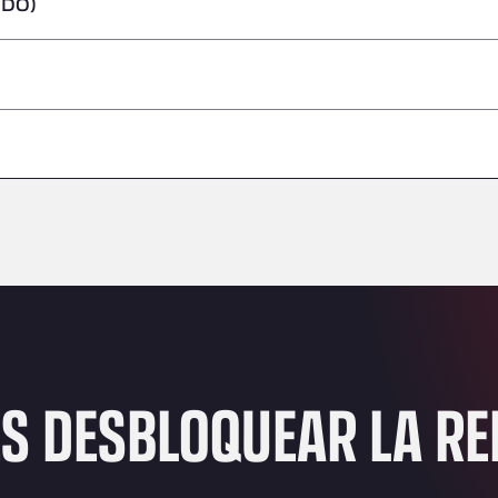
IDO)
peligrosas/ADR
–
–
–
–
–
–
–
ES DESBLOQUEAR LA R