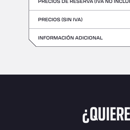
PRECIOS DE RESERVA (IVA NO INCLU
No se admiten vehículos con mercancías 
Viernes
Jueves
PRECIOS (SIN IVA)
Sábado
Viernes
Domingo
INFORMACIÓN ADICIONAL
Sábado
Domingo
¿QUIER