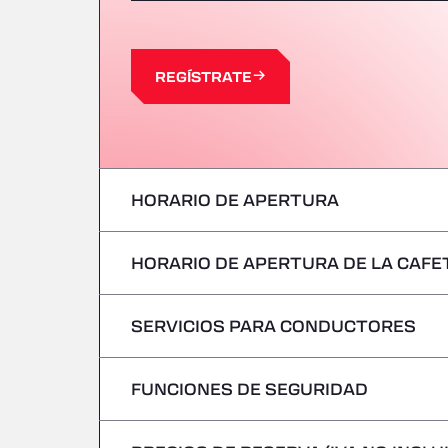
REGÍSTRATE
HORARIO DE APERTURA
HORARIO DE APERTURA DE LA CAFE
Lunes
Martes
SERVICIOS PARA CONDUCTORES
Lunes
Miércoles
Martes
FUNCIONES DE SEGURIDAD
Sin vehículos frigoríficos
Jueves
Miércoles