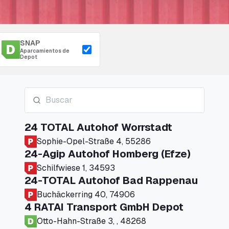
SNAP
Aparcamientos de
Depot
24 TOTAL Autohof Worrstadt
Sophie-Opel-Straße 4, 55286
24-Agip Autohof Homberg (Efze)
Schilfwiese 1, 34593
24-TOTAL Autohof Bad Rappenau
Buchäckerring 40, 74906
4 RATAI Transport GmbH Depot
Otto-Hahn-Straße 3, , 48268