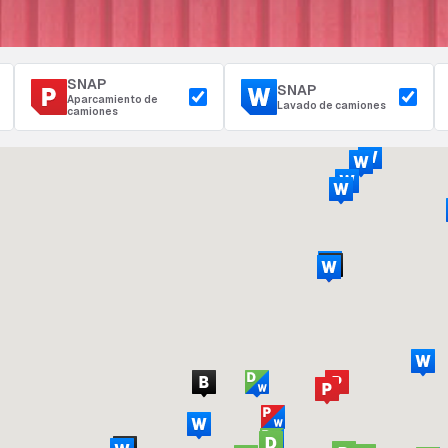
SNAP
SNAP
Aparcamiento de
Lavado de camiones
camiones