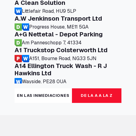
A Clean Solution
Littlefair Road, HU9 5LP
A.W Jenkinson Transport Ltd
Progress House, ME11 5GA
A+G Nettetal - Depot Parking
Am Panneschopp 7, 41334
A1 Truckstop Colsterworth Ltd
A151, Bourne Road, NG33 5JN
A14 Ellington Truck Wash - R J
Hawkins Ltd
Wayside, PE28 0UA
A19 Northbound Services (Exelby)
EN LAS INMEDIACIONES
DE LA A A LA Z
Ingleby Arncliffe, DL6 3JT
A19 Services North (Ron Perry)
A19 Services North, TS27 3HH
A19 Services South (Ron Perry)
A19 Services South, TS27 3HH