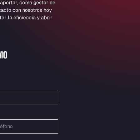
ARAL Autohof Preis
 aportar, como gestor de
ntacto con nosotros hoy
Schellweilerstraße 1, 66871
ARAL Tankstelle - XXL
 la eficiencia y abrir
Truckwash.de GmbH
Obernburger Str. 127, 63811
Ardleigh South Services
a120 westbound, CO77SL
MO
Area 47 Hermanos Rico
Autovia A4 km 47, 28300
Area de Servicio Agetrans
Autovia del Mediterraneo , 30850
Area Servicio Galp Las Bovedas
Autovia 5 KM 405, 7, 06006
Area Servidiesel S L
Calle Migjorn No 6, 12539
Arluno Truck Village
Via per Turbigo 69, 20004
Asapjobs