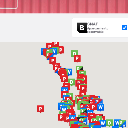
SNAP
Aparcamiento
reservable