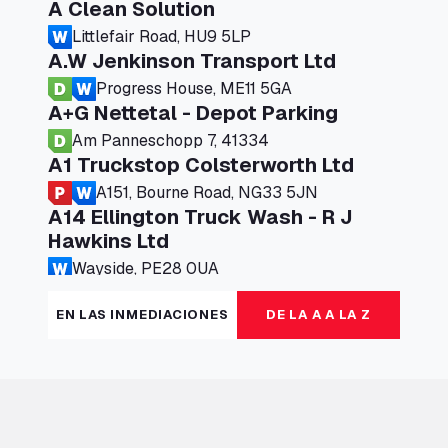
A Clean Solution
Littlefair Road, HU9 5LP
A.W Jenkinson Transport Ltd
Progress House, ME11 5GA
A+G Nettetal - Depot Parking
Am Panneschopp 7, 41334
A1 Truckstop Colsterworth Ltd
A151, Bourne Road, NG33 5JN
A14 Ellington Truck Wash - R J
Hawkins Ltd
Wayside, PE28 0UA
A19 Northbound Services (Exelby)
EN LAS INMEDIACIONES
DE LA A A LA Z
Ingleby Arncliffe, DL6 3JT
A19 Services North (Ron Perry)
A19 Services North, TS27 3HH
A19 Services South (Ron Perry)
A19 Services South, TS27 3HH