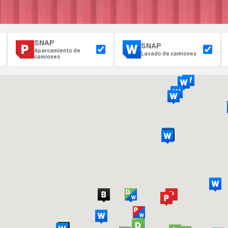
SNAP
SNAP
Aparcamiento de
Lavado de camiones
camiones