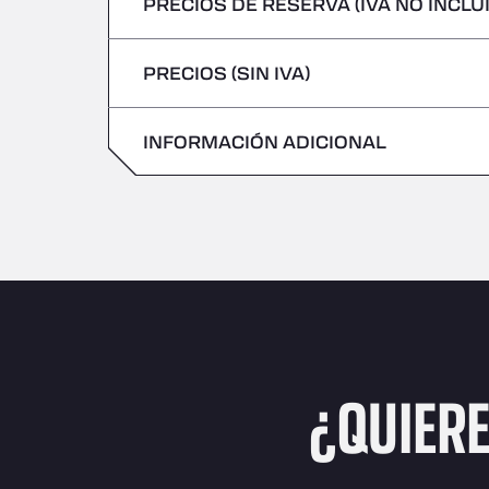
PRECIOS DE RESERVA (IVA NO INCLU
No se admiten vehículos con mercancías 
Viernes
Jueves
PRECIOS (SIN IVA)
Sábado
Viernes
Domingo
INFORMACIÓN ADICIONAL
Sábado
Domingo
¿QUIER