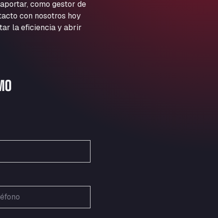
ARAL Autohof Preis
 aportar, como gestor de
ntacto con nosotros hoy
Schellweilerstraße 1, 66871
ARAL Tankstelle - XXL
 la eficiencia y abrir
Truckwash.de GmbH
Obernburger Str. 127, 63811
Ardleigh South Services
a120 westbound, CO77SL
MO
Area 47 Hermanos Rico
Autovia A4 km 47, 28300
Area de Servicio Agetrans
Autovia del Mediterraneo , 30850
Area Servicio Galp Las Bovedas
Autovia 5 KM 405, 7, 06006
Area Servidiesel S L
Calle Migjorn No 6, 12539
Arluno Truck Village
Via per Turbigo 69, 20004
Asapjobs