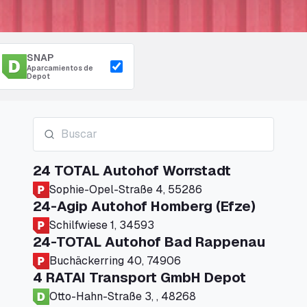
SNAP
Aparcamientos de
Depot
24 TOTAL Autohof Worrstadt
Sophie-Opel-Straße 4, 55286
24-Agip Autohof Homberg (Efze)
Schilfwiese 1, 34593
24-TOTAL Autohof Bad Rappenau
Buchäckerring 40, 74906
4 RATAI Transport GmbH Depot
Otto-Hahn-Straße 3, , 48268