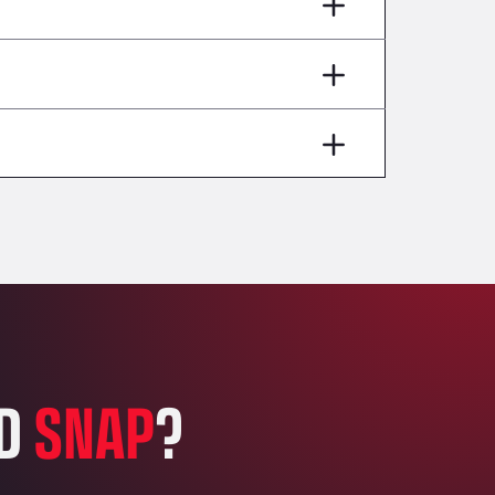
AP7 Salida 2, C/ Bassegoda, 4, 17700
Andamur Pamplona
A-15 Salida Imarcoain, 31119
Andamur San Roman II
Aut A1 Exit 385, 01207
Anglia Motel
Washway Road, PE12 8LT
Anpol Sp. z o.o.
Ul. Torunska 147, 85884
Aqua Ariva GmbH
Marie-Curie-Straße 24, 68219
Aral Autohof Bockel
An der Autobahn 1, 27404
ARAL Autohof Bockenem
ED
SNAP
?
Oppelner Str. 1, 31167
ARAL Autohof Merklingen
Nellinger Str. 24, 89188