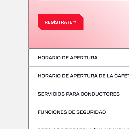
REGÍSTRATE
HORARIO DE APERTURA
HORARIO DE APERTURA DE LA CAFE
Lunes
Martes
SERVICIOS PARA CONDUCTORES
Lunes
Miércoles
Martes
FUNCIONES DE SEGURIDAD
Sin vehículos frigoríficos
Jueves
Miércoles