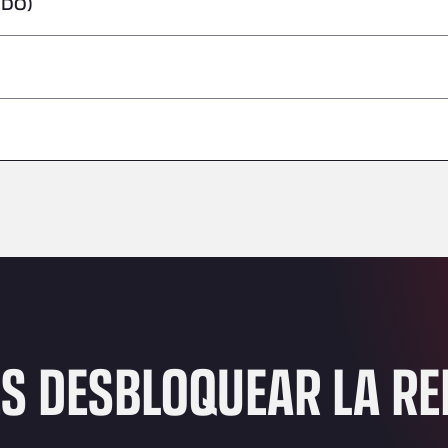
IDO)
peligrosas/ADR
–
–
–
–
–
–
–
ES DESBLOQUEAR LA R