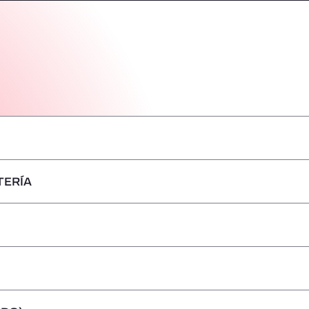
TERÍA
–
–
–
–
–
–
–