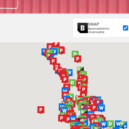
SNAP
Aparcamiento
reservable