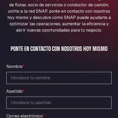
Aqua Ariva GmbH
de flotas, socio de servicios o conductor de camión,
unirte a la red SNAP, ponte en contacto con nosotros
Marie-Curie-Straße 24, 68219
Aral Autohof Bockel
hoy mismo y descubre cómo SNAP puede ayudarte a
optimizar las operaciones, aumentar la eficiencia y
An der Autobahn 1, 27404
abrir nuevas oportunidades para tu negocio.
ARAL Autohof Bockenem
Oppelner Str. 1, 31167
ARAL Autohof Merklingen
PONTE EN CONTACTO CON NOSOTROS HOY MISMO
Nellinger Str. 24, 89188
ARAL Autohof Preis
Schellweilerstraße 1, 66871
Nombre
*
ARAL Tankstelle - XXL Truckwash.de
GmbH
Obernburger Str. 127, 63811
Apellido
*
Ardleigh South Services
a120 westbound, CO77SL
Area 47 Hermanos Rico
Autovia A4 km 47, 28300
Correo electrónico
*