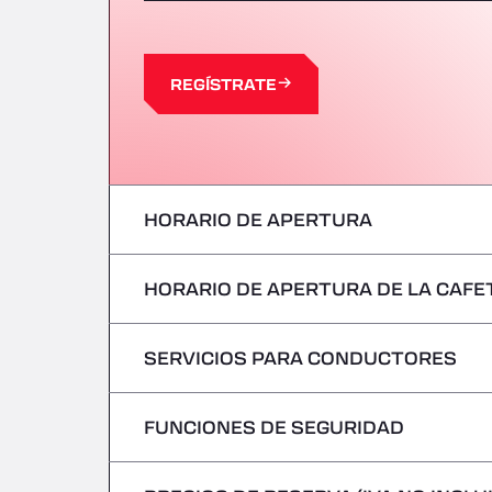
REGÍSTRATE
HORARIO DE APERTURA
HORARIO DE APERTURA DE LA CAFE
Lunes
Martes
SERVICIOS PARA CONDUCTORES
Lunes
Miércoles
Martes
FUNCIONES DE SEGURIDAD
Sin vehículos frigoríficos
Jueves
Miércoles