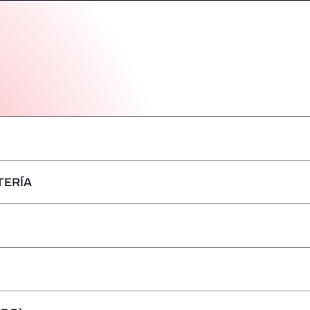
TERÍA
–
–
–
–
–
–
–