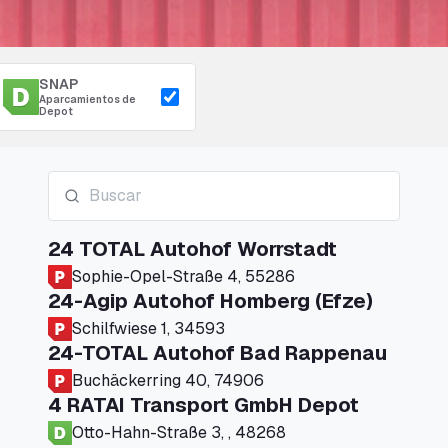
SNAP
Aparcamientos de
Depot
24 TOTAL Autohof Worrstadt
Sophie-Opel-Straße 4, 55286
24-Agip Autohof Homberg (Efze)
Schilfwiese 1, 34593
24-TOTAL Autohof Bad Rappenau
Buchäckerring 40, 74906
4 RATAI Transport GmbH Depot
Otto-Hahn-Straße 3, , 48268