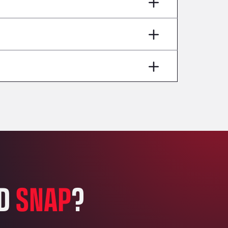
AP7 Salida 2, C/ Bassegoda, 4, 17700
Andamur Pamplona
A-15 Salida Imarcoain, 31119
Andamur San Roman II
Aut A1 Exit 385, 01207
Anglia Motel
Washway Road, PE12 8LT
Anpol Sp. z o.o.
Ul. Torunska 147, 85884
Aqua Ariva GmbH
Marie-Curie-Straße 24, 68219
Aral Autohof Bockel
An der Autobahn 1, 27404
ARAL Autohof Bockenem
ED
SNAP
?
Oppelner Str. 1, 31167
ARAL Autohof Merklingen
Nellinger Str. 24, 89188