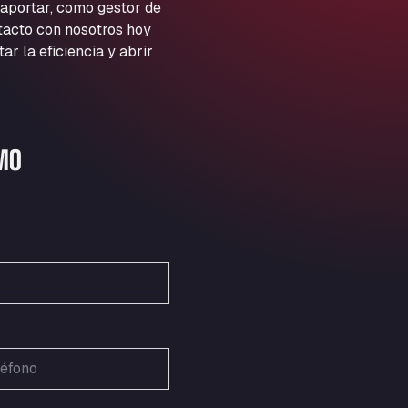
ARAL Autohof Preis
 aportar, como gestor de
ntacto con nosotros hoy
Schellweilerstraße 1, 66871
ARAL Tankstelle - XXL
 la eficiencia y abrir
Truckwash.de GmbH
Obernburger Str. 127, 63811
Ardleigh South Services
a120 westbound, CO77SL
MO
Area 47 Hermanos Rico
Autovia A4 km 47, 28300
Area de Servicio Agetrans
Autovia del Mediterraneo , 30850
Area Servicio Galp Las Bovedas
Autovia 5 KM 405, 7, 06006
Area Servidiesel S L
Calle Migjorn No 6, 12539
Arluno Truck Village
Via per Turbigo 69, 20004
Asapjobs