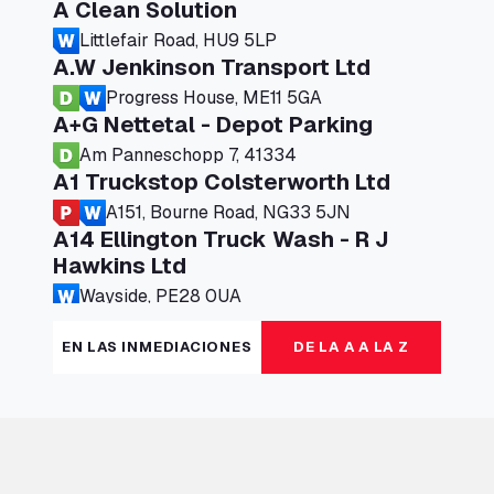
A Clean Solution
Littlefair Road, HU9 5LP
A.W Jenkinson Transport Ltd
Progress House, ME11 5GA
A+G Nettetal - Depot Parking
Am Panneschopp 7, 41334
A1 Truckstop Colsterworth Ltd
A151, Bourne Road, NG33 5JN
A14 Ellington Truck Wash - R J
Hawkins Ltd
Wayside, PE28 0UA
A19 Northbound Services (Exelby)
EN LAS INMEDIACIONES
DE LA A A LA Z
Ingleby Arncliffe, DL6 3JT
A19 Services North (Ron Perry)
A19 Services North, TS27 3HH
A19 Services South (Ron Perry)
A19 Services South, TS27 3HH