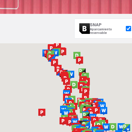
SNAP
Aparcamiento
reservable