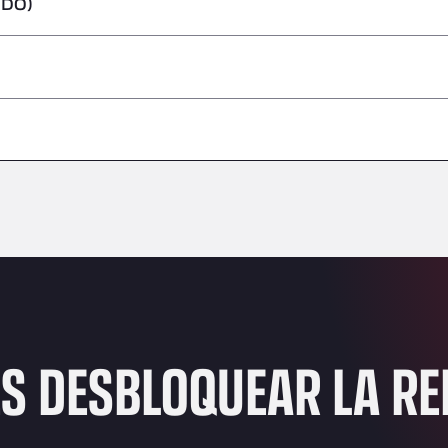
IDO)
peligrosas/ADR
–
–
–
–
–
–
–
ES DESBLOQUEAR LA R