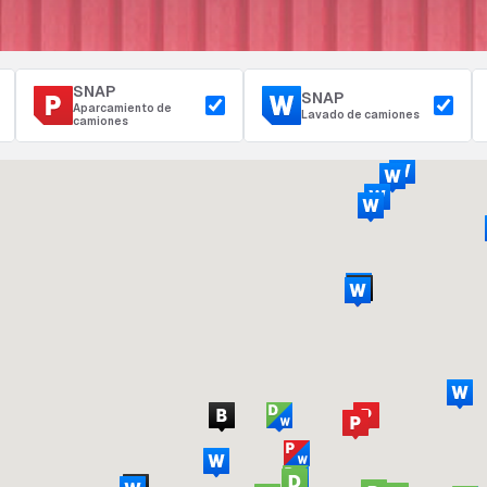
SNAP
SNAP
Aparcamiento de
Lavado de camiones
camiones