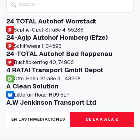
24 TOTAL Autohof Worrstadt
Sophie-Opel-Straße 4, 55286
24-Agip Autohof Homberg (Efze)
Schilfwiese 1, 34593
24-TOTAL Autohof Bad Rappenau
Buchäckerring 40, 74906
4 RATAI Transport GmbH Depot
Otto-Hahn-Straße 3, , 48268
A Clean Solution
Littlefair Road, HU9 5LP
A.W Jenkinson Transport Ltd
Progress House, ME11 5GA
A+G Nettetal - Depot Parking
EN LAS INMEDIACIONES
DE LA A A LA Z
Am Panneschopp 7, 41334
A1 Truckstop Colsterworth Ltd