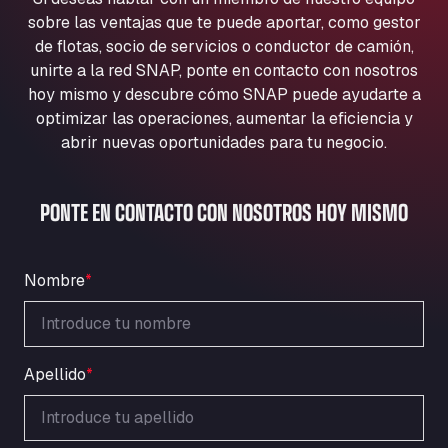
Aqua Ariva GmbH
sobre las ventajas que te puede aportar, como gestor
Marie-Curie-Straße 24, 68219
de flotas, socio de servicios o conductor de camión,
Aral Autohof Bockel
unirte a la red SNAP, ponte en contacto con nosotros
hoy mismo y descubre cómo SNAP puede ayudarte a
An der Autobahn 1, 27404
ARAL Autohof Bockenem
optimizar las operaciones, aumentar la eficiencia y
abrir nuevas oportunidades para tu negocio.
Oppelner Str. 1, 31167
ARAL Autohof Merklingen
Nellinger Str. 24, 89188
PONTE EN CONTACTO CON NOSOTROS HOY MISMO
ARAL Autohof Preis
Schellweilerstraße 1, 66871
ARAL Tankstelle - XXL Truckwash.de
Nombre
*
GmbH
Obernburger Str. 127, 63811
Ardleigh South Services
Apellido
*
a120 westbound, CO77SL
Area 47 Hermanos Rico
Autovia A4 km 47, 28300