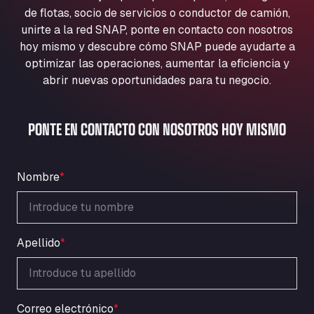
Aqua Ariva GmbH
de flotas, socio de servicios o conductor de camión,
unirte a la red SNAP, ponte en contacto con nosotros
Marie-Curie-Straße 24, 68219
Aral Autohof Bockel
hoy mismo y descubre cómo SNAP puede ayudarte a
optimizar las operaciones, aumentar la eficiencia y
An der Autobahn 1, 27404
abrir nuevas oportunidades para tu negocio.
ARAL Autohof Bockenem
Oppelner Str. 1, 31167
ARAL Autohof Merklingen
PONTE EN CONTACTO CON NOSOTROS HOY MISMO
Nellinger Str. 24, 89188
ARAL Autohof Preis
Schellweilerstraße 1, 66871
Nombre
*
ARAL Tankstelle - XXL Truckwash.de
GmbH
Obernburger Str. 127, 63811
Apellido
*
Ardleigh South Services
a120 westbound, CO77SL
Area 47 Hermanos Rico
Autovia A4 km 47, 28300
Correo electrónico
*