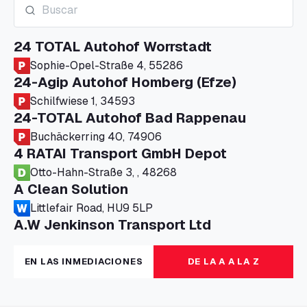
24 TOTAL Autohof Worrstadt
Sophie-Opel-Straße 4, 55286
24-Agip Autohof Homberg (Efze)
Schilfwiese 1, 34593
24-TOTAL Autohof Bad Rappenau
Buchäckerring 40, 74906
4 RATAI Transport GmbH Depot
Otto-Hahn-Straße 3, , 48268
A Clean Solution
Littlefair Road, HU9 5LP
A.W Jenkinson Transport Ltd
Progress House, ME11 5GA
A+G Nettetal - Depot Parking
EN LAS INMEDIACIONES
DE LA A A LA Z
Am Panneschopp 7, 41334
A1 Truckstop Colsterworth Ltd