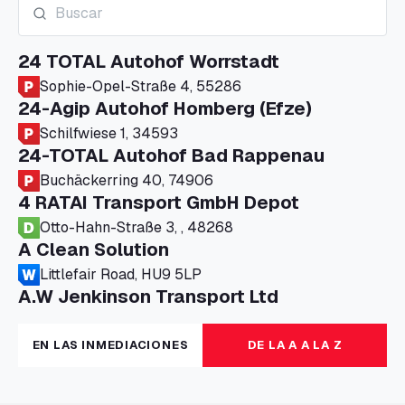
24 TOTAL Autohof Worrstadt
Sophie-Opel-Straße 4, 55286
24-Agip Autohof Homberg (Efze)
Schilfwiese 1, 34593
24-TOTAL Autohof Bad Rappenau
Buchäckerring 40, 74906
4 RATAI Transport GmbH Depot
Otto-Hahn-Straße 3, , 48268
A Clean Solution
Littlefair Road, HU9 5LP
A.W Jenkinson Transport Ltd
Progress House, ME11 5GA
A+G Nettetal - Depot Parking
EN LAS INMEDIACIONES
DE LA A A LA Z
Am Panneschopp 7, 41334
A1 Truckstop Colsterworth Ltd