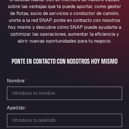
Aqua Ariva GmbH
sobre las ventajas que te puede aportar, como gestor
Marie-Curie-Straße 24, 68219
de flotas, socio de servicios o conductor de camión,
Aral Autohof Bockel
unirte a la red SNAP, ponte en contacto con nosotros
hoy mismo y descubre cómo SNAP puede ayudarte a
An der Autobahn 1, 27404
ARAL Autohof Bockenem
optimizar las operaciones, aumentar la eficiencia y
abrir nuevas oportunidades para tu negocio.
Oppelner Str. 1, 31167
ARAL Autohof Merklingen
Nellinger Str. 24, 89188
PONTE EN CONTACTO CON NOSOTROS HOY MISMO
ARAL Autohof Preis
Schellweilerstraße 1, 66871
ARAL Tankstelle - XXL Truckwash.de
Nombre
*
GmbH
Obernburger Str. 127, 63811
Ardleigh South Services
Apellido
*
a120 westbound, CO77SL
Area 47 Hermanos Rico
Autovia A4 km 47, 28300