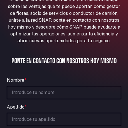
Aqua Ariva GmbH
sobre las ventajas que te puede aportar, como gestor
Marie-Curie-Straße 24, 68219
de flotas, socio de servicios o conductor de camión,
Aral Autohof Bockel
unirte a la red SNAP, ponte en contacto con nosotros
hoy mismo y descubre cómo SNAP puede ayudarte a
An der Autobahn 1, 27404
ARAL Autohof Bockenem
optimizar las operaciones, aumentar la eficiencia y
abrir nuevas oportunidades para tu negocio.
Oppelner Str. 1, 31167
ARAL Autohof Merklingen
Nellinger Str. 24, 89188
PONTE EN CONTACTO CON NOSOTROS HOY MISMO
ARAL Autohof Preis
Schellweilerstraße 1, 66871
ARAL Tankstelle - XXL Truckwash.de
Nombre
*
GmbH
Obernburger Str. 127, 63811
Ardleigh South Services
Apellido
*
a120 westbound, CO77SL
Area 47 Hermanos Rico
Autovia A4 km 47, 28300