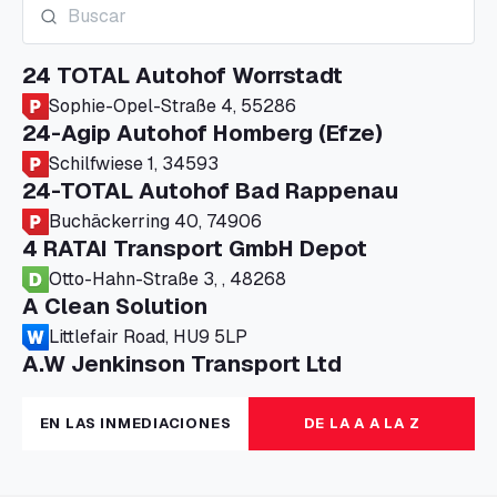
24 TOTAL Autohof Worrstadt
Sophie-Opel-Straße 4, 55286
24-Agip Autohof Homberg (Efze)
Schilfwiese 1, 34593
24-TOTAL Autohof Bad Rappenau
Buchäckerring 40, 74906
4 RATAI Transport GmbH Depot
Otto-Hahn-Straße 3, , 48268
A Clean Solution
Littlefair Road, HU9 5LP
A.W Jenkinson Transport Ltd
Progress House, ME11 5GA
A+G Nettetal - Depot Parking
EN LAS INMEDIACIONES
DE LA A A LA Z
Am Panneschopp 7, 41334
A1 Truckstop Colsterworth Ltd