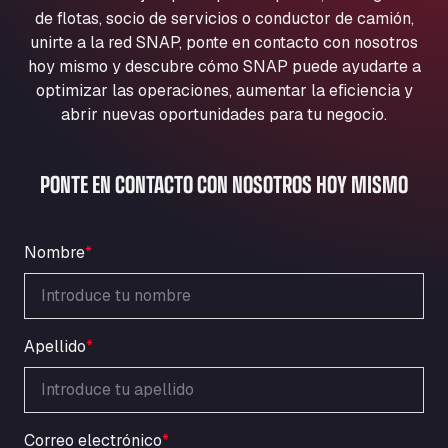
Aqua Ariva GmbH
de flotas, socio de servicios o conductor de camión,
unirte a la red SNAP, ponte en contacto con nosotros
Marie-Curie-Straße 24, 68219
Aral Autohof Bockel
hoy mismo y descubre cómo SNAP puede ayudarte a
optimizar las operaciones, aumentar la eficiencia y
An der Autobahn 1, 27404
abrir nuevas oportunidades para tu negocio.
ARAL Autohof Bockenem
Oppelner Str. 1, 31167
ARAL Autohof Merklingen
PONTE EN CONTACTO CON NOSOTROS HOY MISMO
Nellinger Str. 24, 89188
ARAL Autohof Preis
Schellweilerstraße 1, 66871
Nombre
*
ARAL Tankstelle - XXL Truckwash.de
GmbH
Obernburger Str. 127, 63811
Apellido
*
Ardleigh South Services
a120 westbound, CO77SL
Area 47 Hermanos Rico
Autovia A4 km 47, 28300
Correo electrónico
*