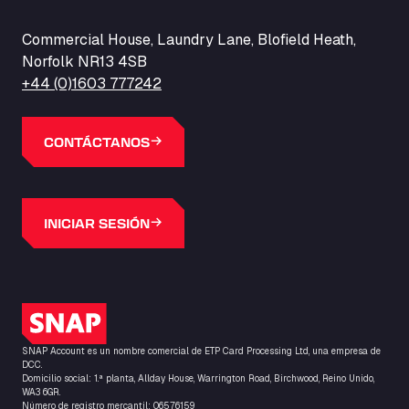
Commercial House, Laundry Lane, Blofield Heath,
Norfolk NR13 4SB
+44 (0)1603 777242
CONTÁCTANOS
INICIAR SESIÓN
Logotipo de SNAP
SNAP Account es un nombre comercial de ETP Card Processing Ltd, una empresa de
DCC.
Domicilio social: 1.ª planta, Allday House, Warrington Road, Birchwood, Reino Unido,
WA3 6GR.
Número de registro mercantil: 06576159