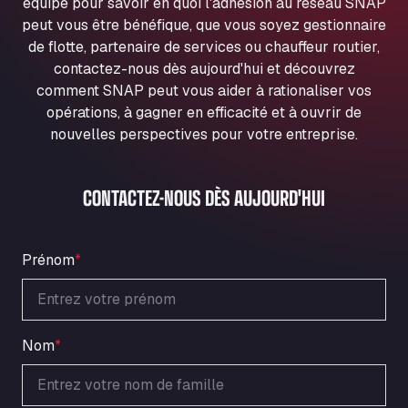
équipe pour savoir en quoi l'adhésion au réseau SNAP
Ul. Torunska 147, 85884
peut vous être bénéfique, que vous soyez gestionnaire
Aqua Ariva GmbH
de flotte, partenaire de services ou chauffeur routier,
Marie-Curie-Straße 24, 68219
contactez-nous dès aujourd'hui et découvrez
Aral Autohof Bockel
comment SNAP peut vous aider à rationaliser vos
An der Autobahn 1, 27404
opérations, à gagner en efficacité et à ouvrir de
ARAL Autohof Bockenem
nouvelles perspectives pour votre entreprise.
Oppelner Str. 1, 31167
ARAL Autohof Merklingen
CONTACTEZ-NOUS DÈS AUJOURD'HUI
Nellinger Str. 24, 89188
ARAL Autohof Preis
Schellweilerstraße 1, 66871
Prénom
*
ARAL Tankstelle - XXL Truckwash.de
GmbH
Obernburger Str. 127, 63811
Ardleigh South Services
Nom
*
a120 westbound, CO77SL
Area 47 Hermanos Rico