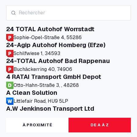
24 TOTAL Autohof Worrstadt
Sophie-Opel-Straße 4, 55286
24-Agip Autohof Homberg (Efze)
Schilfwiese 1, 34593
24-TOTAL Autohof Bad Rappenau
Buchäckerring 40, 74906
4 RATAI Transport GmbH Depot
Otto-Hahn-Straße 3, , 48268
A Clean Solution
Littlefair Road, HU9 5LP
A.W Jenkinson Transport Ltd
Progress House, ME11 5GA
A+G Nettetal - Depot Parking
À PROXIMITÉ
DE A À Z
Am Panneschopp 7, 41334