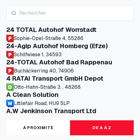
24 TOTAL Autohof Worrstadt
Sophie-Opel-Straße 4, 55286
24-Agip Autohof Homberg (Efze)
Schilfwiese 1, 34593
24-TOTAL Autohof Bad Rappenau
Buchäckerring 40, 74906
4 RATAI Transport GmbH Depot
Otto-Hahn-Straße 3, , 48268
A Clean Solution
Littlefair Road, HU9 5LP
A.W Jenkinson Transport Ltd
Progress House, ME11 5GA
A+G Nettetal - Depot Parking
À PROXIMITÉ
DE A À Z
Am Panneschopp 7, 41334