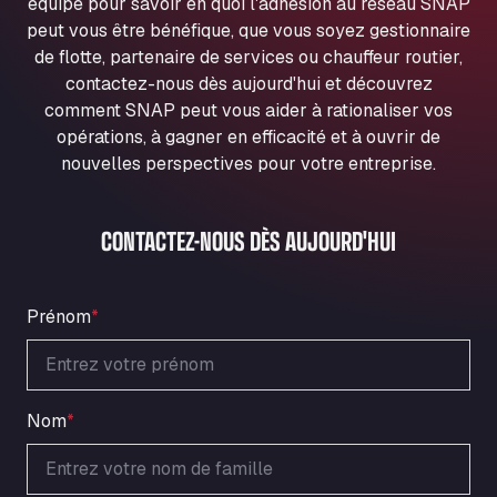
équipe pour savoir en quoi l'adhésion au réseau SNAP
Ul. Torunska 147, 85884
peut vous être bénéfique, que vous soyez gestionnaire
Aqua Ariva GmbH
de flotte, partenaire de services ou chauffeur routier,
Marie-Curie-Straße 24, 68219
contactez-nous dès aujourd'hui et découvrez
Aral Autohof Bockel
comment SNAP peut vous aider à rationaliser vos
An der Autobahn 1, 27404
opérations, à gagner en efficacité et à ouvrir de
ARAL Autohof Bockenem
nouvelles perspectives pour votre entreprise.
Oppelner Str. 1, 31167
ARAL Autohof Merklingen
CONTACTEZ-NOUS DÈS AUJOURD'HUI
Nellinger Str. 24, 89188
ARAL Autohof Preis
Schellweilerstraße 1, 66871
Prénom
*
ARAL Tankstelle - XXL Truckwash.de
GmbH
Obernburger Str. 127, 63811
Ardleigh South Services
Nom
*
a120 westbound, CO77SL
Area 47 Hermanos Rico