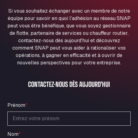
Ul. Torunska 147, 85884
Si vous souhaitez échanger avec un membre de notre
Aqua Ariva GmbH
équipe pour savoir en quoi l'adhésion au réseau SNAP
Marie-Curie-Straße 24, 68219
peut vous être bénéfique, que vous soyez gestionnaire
Aral Autohof Bockel
de flotte, partenaire de services ou chauffeur routier,
An der Autobahn 1, 27404
contactez-nous dès aujourd'hui et découvrez
ARAL Autohof Bockenem
comment SNAP peut vous aider à rationaliser vos
Oppelner Str. 1, 31167
opérations, à gagner en efficacité et à ouvrir de
ARAL Autohof Merklingen
nouvelles perspectives pour votre entreprise.
Nellinger Str. 24, 89188
ARAL Autohof Preis
CONTACTEZ-NOUS DÈS AUJOURD'HUI
Schellweilerstraße 1, 66871
ARAL Tankstelle - XXL Truckwash.de
GmbH
Prénom
*
Obernburger Str. 127, 63811
Ardleigh South Services
a120 westbound, CO77SL
Area 47 Hermanos Rico
Nom
*