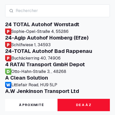
24 TOTAL Autohof Worrstadt
Sophie-Opel-Straße 4, 55286
24-Agip Autohof Homberg (Efze)
Schilfwiese 1, 34593
24-TOTAL Autohof Bad Rappenau
Buchäckerring 40, 74906
4 RATAI Transport GmbH Depot
Otto-Hahn-Straße 3, , 48268
A Clean Solution
Littlefair Road, HU9 5LP
A.W Jenkinson Transport Ltd
Progress House, ME11 5GA
A+G Nettetal - Depot Parking
À PROXIMITÉ
DE A À Z
Am Panneschopp 7, 41334