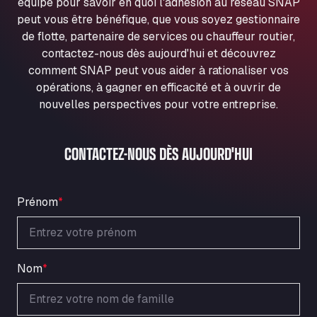
équipe pour savoir en quoi l'adhésion au réseau SNAP
Ul. Torunska 147, 85884
peut vous être bénéfique, que vous soyez gestionnaire
Aqua Ariva GmbH
de flotte, partenaire de services ou chauffeur routier,
Marie-Curie-Straße 24, 68219
contactez-nous dès aujourd'hui et découvrez
Aral Autohof Bockel
comment SNAP peut vous aider à rationaliser vos
An der Autobahn 1, 27404
opérations, à gagner en efficacité et à ouvrir de
ARAL Autohof Bockenem
nouvelles perspectives pour votre entreprise.
Oppelner Str. 1, 31167
ARAL Autohof Merklingen
CONTACTEZ-NOUS DÈS AUJOURD'HUI
Nellinger Str. 24, 89188
ARAL Autohof Preis
Schellweilerstraße 1, 66871
Prénom
*
ARAL Tankstelle - XXL Truckwash.de
GmbH
Obernburger Str. 127, 63811
Ardleigh South Services
Nom
*
a120 westbound, CO77SL
Area 47 Hermanos Rico