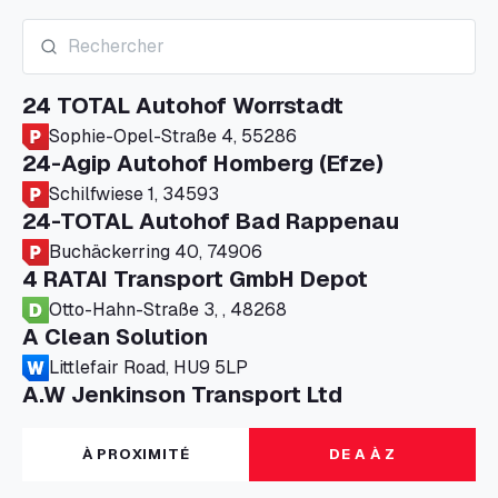
24 TOTAL Autohof Worrstadt
Sophie-Opel-Straße 4, 55286
24-Agip Autohof Homberg (Efze)
Schilfwiese 1, 34593
24-TOTAL Autohof Bad Rappenau
Buchäckerring 40, 74906
4 RATAI Transport GmbH Depot
Otto-Hahn-Straße 3, , 48268
A Clean Solution
Littlefair Road, HU9 5LP
A.W Jenkinson Transport Ltd
Progress House, ME11 5GA
A+G Nettetal - Depot Parking
À PROXIMITÉ
DE A À Z
Am Panneschopp 7, 41334