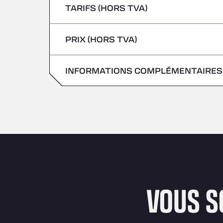
TARIFS (HORS TVA)
Véhicules transportant des marchandises
Vendredi
jeudi
PRIX (HORS TVA)
samedi
Vendredi
dimanche
INFORMATIONS COMPLÉMENTAIRES
samedi
dimanche
VOUS S