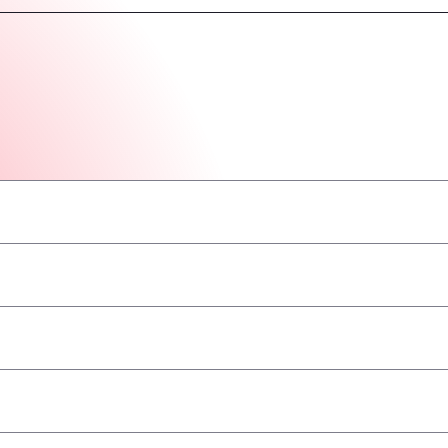
–
–
–
–
–
–
–