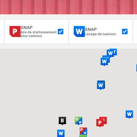
SNAP
SNAP
Aire de stationnement
Lavage de camions
pour camions