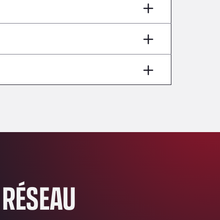
AP7 Salida 2, C/ Bassegoda, 4, 17700
Andamur Pamplona
A-15 Salida Imarcoain, 31119
Andamur San Roman II
Aut A1 Exit 385, 01207
Anglia Motel
Washway Road, PE12 8LT
Anpol Sp. z o.o.
Ul. Torunska 147, 85884
Aqua Ariva GmbH
Marie-Curie-Straße 24, 68219
Aral Autohof Bockel
An der Autobahn 1, 27404
ARAL Autohof Bockenem
 RÉSEAU
Oppelner Str. 1, 31167
ARAL Autohof Merklingen
Nellinger Str. 24, 89188