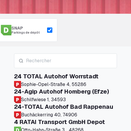
SNAP
Parkings de dépôt
24 TOTAL Autohof Worrstadt
Sophie-Opel-Straße 4, 55286
24-Agip Autohof Homberg (Efze)
Schilfwiese 1, 34593
24-TOTAL Autohof Bad Rappenau
Buchäckerring 40, 74906
4 RATAI Transport GmbH Depot
Otto-Hahn-Straße 3, , 48268