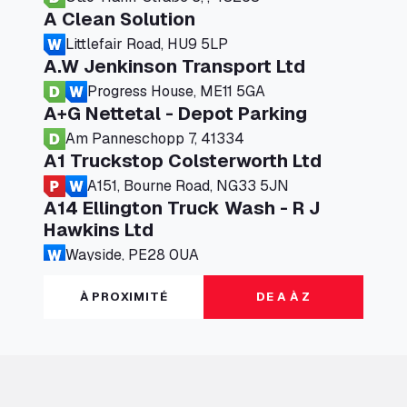
A Clean Solution
Littlefair Road, HU9 5LP
A.W Jenkinson Transport Ltd
Progress House, ME11 5GA
A+G Nettetal - Depot Parking
Am Panneschopp 7, 41334
A1 Truckstop Colsterworth Ltd
A151, Bourne Road, NG33 5JN
A14 Ellington Truck Wash - R J
Hawkins Ltd
Wayside, PE28 0UA
A19 Northbound Services (Exelby)
À PROXIMITÉ
DE A À Z
Ingleby Arncliffe, DL6 3JT
A19 Services North (Ron Perry)
A19 Services North, TS27 3HH
A19 Services South (Ron Perry)
A19 Services South, TS27 3HH