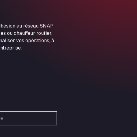
ARAL Autohof Preis
Schellweilerstraße 1, 66871
ARAL Tankstelle - XXL
adhésion au réseau SNAP
Truckwash.de GmbH
es ou chauffeur routier,
Obernburger Str. 127, 63811
aliser vos opérations, à
Ardleigh South Services
ntreprise.
a120 westbound, CO77SL
Area 47 Hermanos Rico
Autovia A4 km 47, 28300
Area de Servicio Agetrans
Autovia del Mediterraneo , 30850
Area Servicio Galp Las Bovedas
Autovia 5 KM 405, 7, 06006
Area Servidiesel S L
Calle Migjorn No 6, 12539
Arluno Truck Village
Via per Turbigo 69, 20004