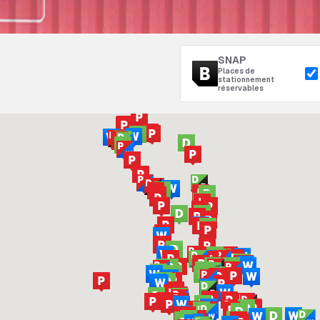
SNAP
Places de
stationnement
réservables