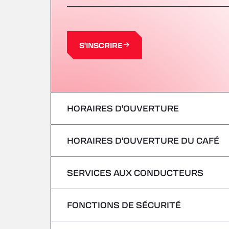
S'INSCRIRE
HORAIRES D'OUVERTURE
HORAIRES D'OUVERTURE DU CAFÉ
lundi
mardi
SERVICES AUX CONDUCTEURS
lundi
mercredi
mardi
FONCTIONS DE SÉCURITÉ
Pas de véhicules frigorifiques
jeudi
mercredi