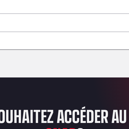
 dangereuses / ADR non acceptés
–
–
–
–
–
–
–
OUHAITEZ ACCÉDER AU