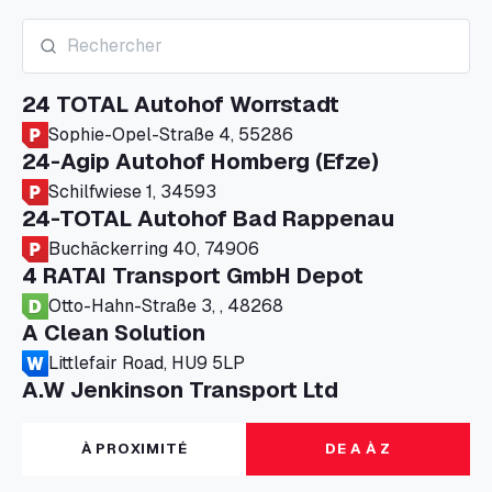
24 TOTAL Autohof Worrstadt
Sophie-Opel-Straße 4, 55286
24-Agip Autohof Homberg (Efze)
Schilfwiese 1, 34593
24-TOTAL Autohof Bad Rappenau
Buchäckerring 40, 74906
4 RATAI Transport GmbH Depot
Otto-Hahn-Straße 3, , 48268
A Clean Solution
Littlefair Road, HU9 5LP
A.W Jenkinson Transport Ltd
Progress House, ME11 5GA
A+G Nettetal - Depot Parking
À PROXIMITÉ
DE A À Z
Am Panneschopp 7, 41334