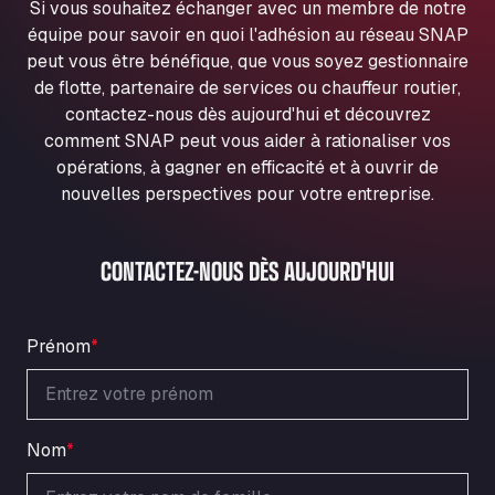
Si vous souhaitez échanger avec un membre de notre
Ul. Torunska 147, 85884
équipe pour savoir en quoi l'adhésion au réseau SNAP
Aqua Ariva GmbH
peut vous être bénéfique, que vous soyez gestionnaire
Marie-Curie-Straße 24, 68219
de flotte, partenaire de services ou chauffeur routier,
Aral Autohof Bockel
contactez-nous dès aujourd'hui et découvrez
An der Autobahn 1, 27404
comment SNAP peut vous aider à rationaliser vos
ARAL Autohof Bockenem
opérations, à gagner en efficacité et à ouvrir de
Oppelner Str. 1, 31167
nouvelles perspectives pour votre entreprise.
ARAL Autohof Merklingen
Nellinger Str. 24, 89188
CONTACTEZ-NOUS DÈS AUJOURD'HUI
ARAL Autohof Preis
Schellweilerstraße 1, 66871
ARAL Tankstelle - XXL Truckwash.de
Prénom
*
GmbH
Obernburger Str. 127, 63811
Ardleigh South Services
a120 westbound, CO77SL
Nom
*
Area 47 Hermanos Rico