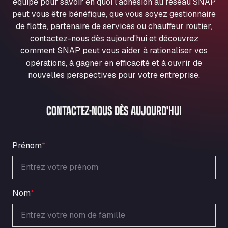
équipe pour savoir en quoi l'adhésion au réseau SNAP
Ul. Torunska 147, 85884
peut vous être bénéfique, que vous soyez gestionnaire
Aqua Ariva GmbH
de flotte, partenaire de services ou chauffeur routier,
Marie-Curie-Straße 24, 68219
contactez-nous dès aujourd'hui et découvrez
Aral Autohof Bockel
comment SNAP peut vous aider à rationaliser vos
An der Autobahn 1, 27404
opérations, à gagner en efficacité et à ouvrir de
ARAL Autohof Bockenem
nouvelles perspectives pour votre entreprise.
Oppelner Str. 1, 31167
ARAL Autohof Merklingen
CONTACTEZ-NOUS DÈS AUJOURD'HUI
Nellinger Str. 24, 89188
ARAL Autohof Preis
Schellweilerstraße 1, 66871
Prénom
*
ARAL Tankstelle - XXL Truckwash.de
GmbH
Obernburger Str. 127, 63811
Ardleigh South Services
Nom
*
a120 westbound, CO77SL
Area 47 Hermanos Rico