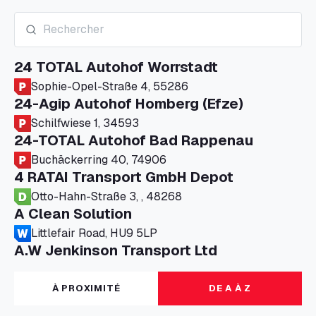
24 TOTAL Autohof Worrstadt
Sophie-Opel-Straße 4, 55286
24-Agip Autohof Homberg (Efze)
Schilfwiese 1, 34593
24-TOTAL Autohof Bad Rappenau
Buchäckerring 40, 74906
4 RATAI Transport GmbH Depot
Otto-Hahn-Straße 3, , 48268
A Clean Solution
Littlefair Road, HU9 5LP
A.W Jenkinson Transport Ltd
Progress House, ME11 5GA
A+G Nettetal - Depot Parking
À PROXIMITÉ
DE A À Z
Am Panneschopp 7, 41334