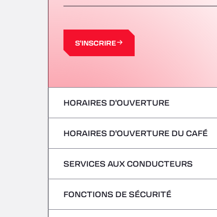
S'INSCRIRE
HORAIRES D'OUVERTURE
HORAIRES D'OUVERTURE DU CAFÉ
lundi
mardi
SERVICES AUX CONDUCTEURS
lundi
mercredi
mardi
FONCTIONS DE SÉCURITÉ
Pas de véhicules frigorifiques
jeudi
mercredi