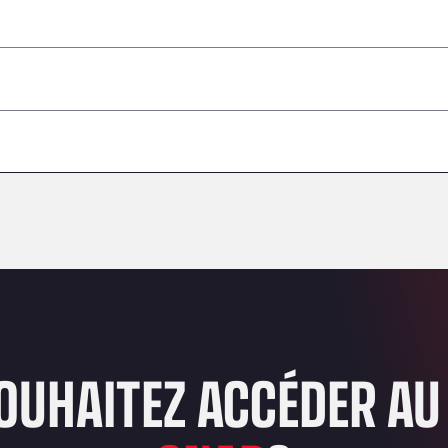
 dangereuses / ADR non acceptés
–
–
–
–
–
–
–
OUHAITEZ ACCÉDER AU