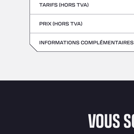
TARIFS (HORS TVA)
Véhicules transportant des marchandises
Vendredi
jeudi
PRIX (HORS TVA)
samedi
Vendredi
dimanche
INFORMATIONS COMPLÉMENTAIRES
samedi
dimanche
VOUS S