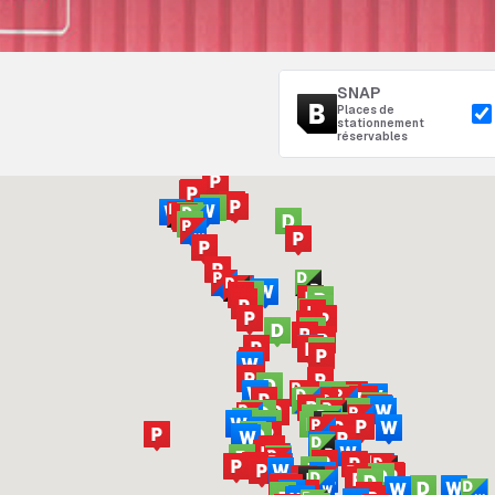
SNAP
Places de
stationnement
réservables