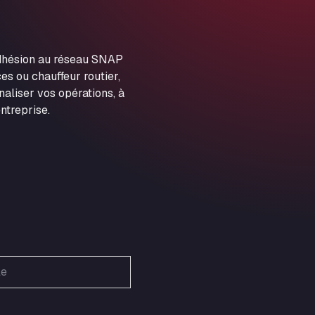
ARAL Autohof Preis
Schellweilerstraße 1, 66871
ARAL Tankstelle - XXL
adhésion au réseau SNAP
Truckwash.de GmbH
es ou chauffeur routier,
Obernburger Str. 127, 63811
aliser vos opérations, à
Ardleigh South Services
ntreprise.
a120 westbound, CO77SL
Area 47 Hermanos Rico
Autovia A4 km 47, 28300
Area de Servicio Agetrans
Autovia del Mediterraneo , 30850
Area Servicio Galp Las Bovedas
Autovia 5 KM 405, 7, 06006
Area Servidiesel S L
Calle Migjorn No 6, 12539
Arluno Truck Village
Via per Turbigo 69, 20004