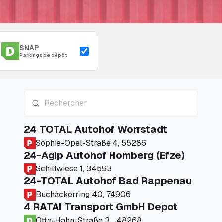
SNAP
Parkings de dépôt
24 TOTAL Autohof Worrstadt
Sophie-Opel-Straße 4, 55286
24-Agip Autohof Homberg (Efze)
Schilfwiese 1, 34593
24-TOTAL Autohof Bad Rappenau
Buchäckerring 40, 74906
4 RATAI Transport GmbH Depot
Otto-Hahn-Straße 3, , 48268