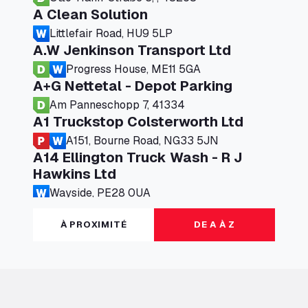
A Clean Solution
Littlefair Road, HU9 5LP
A.W Jenkinson Transport Ltd
Progress House, ME11 5GA
A+G Nettetal - Depot Parking
Am Panneschopp 7, 41334
A1 Truckstop Colsterworth Ltd
A151, Bourne Road, NG33 5JN
A14 Ellington Truck Wash - R J
Hawkins Ltd
Wayside, PE28 0UA
A19 Northbound Services (Exelby)
À PROXIMITÉ
DE A À Z
Ingleby Arncliffe, DL6 3JT
A19 Services North (Ron Perry)
A19 Services North, TS27 3HH
A19 Services South (Ron Perry)
A19 Services South, TS27 3HH