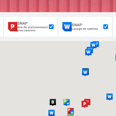
SNAP
SNAP
Aire de stationnement
Lavage de camions
pour camions