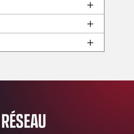
AP7 Salida 2, C/ Bassegoda, 4, 17700
Andamur Pamplona
A-15 Salida Imarcoain, 31119
Andamur San Roman II
Aut A1 Exit 385, 01207
Anglia Motel
Washway Road, PE12 8LT
Anpol Sp. z o.o.
Ul. Torunska 147, 85884
Aqua Ariva GmbH
Marie-Curie-Straße 24, 68219
Aral Autohof Bockel
An der Autobahn 1, 27404
ARAL Autohof Bockenem
 RÉSEAU
Oppelner Str. 1, 31167
ARAL Autohof Merklingen
Nellinger Str. 24, 89188