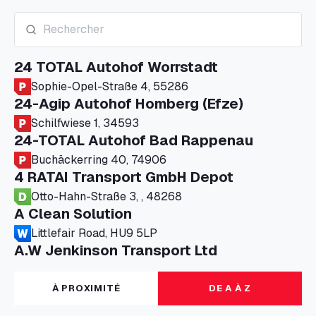
24 TOTAL Autohof Worrstadt
Sophie-Opel-Straße 4, 55286
24-Agip Autohof Homberg (Efze)
Schilfwiese 1, 34593
24-TOTAL Autohof Bad Rappenau
Buchäckerring 40, 74906
4 RATAI Transport GmbH Depot
Otto-Hahn-Straße 3, , 48268
A Clean Solution
Littlefair Road, HU9 5LP
A.W Jenkinson Transport Ltd
Progress House, ME11 5GA
A+G Nettetal - Depot Parking
À PROXIMITÉ
DE A À Z
Am Panneschopp 7, 41334