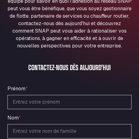
équipe pour savoir en quoi l'adhésion au réseau SNAP
Ul. Torunska 147, 85884
peut vous être bénéfique, que vous soyez gestionnaire
Aqua Ariva GmbH
de flotte, partenaire de services ou chauffeur routier,
Marie-Curie-Straße 24, 68219
contactez-nous dès aujourd'hui et découvrez
Aral Autohof Bockel
comment SNAP peut vous aider à rationaliser vos
An der Autobahn 1, 27404
opérations, à gagner en efficacité et à ouvrir de
ARAL Autohof Bockenem
nouvelles perspectives pour votre entreprise.
Oppelner Str. 1, 31167
ARAL Autohof Merklingen
CONTACTEZ-NOUS DÈS AUJOURD'HUI
Nellinger Str. 24, 89188
ARAL Autohof Preis
Schellweilerstraße 1, 66871
Prénom
*
ARAL Tankstelle - XXL Truckwash.de
GmbH
Obernburger Str. 127, 63811
Ardleigh South Services
Nom
*
a120 westbound, CO77SL
Area 47 Hermanos Rico