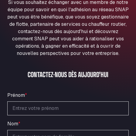
Si vous souhaitez échanger avec un membre de notre
Ul. Torunska 147, 85884
équipe pour savoir en quoi l'adhésion au réseau SNAP
Aqua Ariva GmbH
peut vous être bénéfique, que vous soyez gestionnaire
Marie-Curie-Straße 24, 68219
de flotte, partenaire de services ou chauffeur routier,
Aral Autohof Bockel
contactez-nous dès aujourd'hui et découvrez
An der Autobahn 1, 27404
comment SNAP peut vous aider à rationaliser vos
ARAL Autohof Bockenem
opérations, à gagner en efficacité et à ouvrir de
Oppelner Str. 1, 31167
nouvelles perspectives pour votre entreprise.
ARAL Autohof Merklingen
Nellinger Str. 24, 89188
CONTACTEZ-NOUS DÈS AUJOURD'HUI
ARAL Autohof Preis
Schellweilerstraße 1, 66871
ARAL Tankstelle - XXL Truckwash.de
Prénom
*
GmbH
Obernburger Str. 127, 63811
Ardleigh South Services
a120 westbound, CO77SL
Nom
*
Area 47 Hermanos Rico