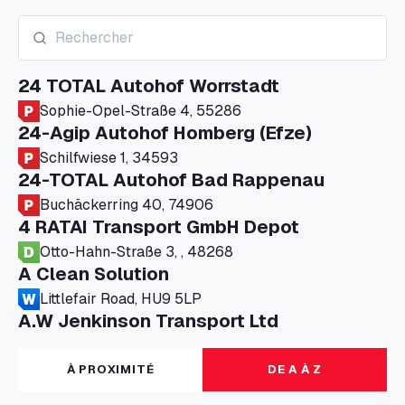
24 TOTAL Autohof Worrstadt
Sophie-Opel-Straße 4, 55286
24-Agip Autohof Homberg (Efze)
Schilfwiese 1, 34593
24-TOTAL Autohof Bad Rappenau
Buchäckerring 40, 74906
4 RATAI Transport GmbH Depot
Otto-Hahn-Straße 3, , 48268
A Clean Solution
Littlefair Road, HU9 5LP
A.W Jenkinson Transport Ltd
Progress House, ME11 5GA
A+G Nettetal - Depot Parking
À PROXIMITÉ
DE A À Z
Am Panneschopp 7, 41334