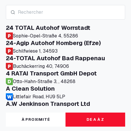
24 TOTAL Autohof Worrstadt
Sophie-Opel-Straße 4, 55286
24-Agip Autohof Homberg (Efze)
Schilfwiese 1, 34593
24-TOTAL Autohof Bad Rappenau
Buchäckerring 40, 74906
4 RATAI Transport GmbH Depot
Otto-Hahn-Straße 3, , 48268
A Clean Solution
Littlefair Road, HU9 5LP
A.W Jenkinson Transport Ltd
Progress House, ME11 5GA
A+G Nettetal - Depot Parking
À PROXIMITÉ
DE A À Z
Am Panneschopp 7, 41334