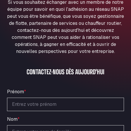
Si vous souhaitez échanger avec un membre de notre
Ul. Torunska 147, 85884
équipe pour savoir en quoi l'adhésion au réseau SNAP
Aqua Ariva GmbH
peut vous être bénéfique, que vous soyez gestionnaire
Marie-Curie-Straße 24, 68219
de flotte, partenaire de services ou chauffeur routier,
Aral Autohof Bockel
contactez-nous dès aujourd'hui et découvrez
An der Autobahn 1, 27404
comment SNAP peut vous aider à rationaliser vos
ARAL Autohof Bockenem
opérations, à gagner en efficacité et à ouvrir de
Oppelner Str. 1, 31167
nouvelles perspectives pour votre entreprise.
ARAL Autohof Merklingen
Nellinger Str. 24, 89188
CONTACTEZ-NOUS DÈS AUJOURD'HUI
ARAL Autohof Preis
Schellweilerstraße 1, 66871
ARAL Tankstelle - XXL Truckwash.de
Prénom
*
GmbH
Obernburger Str. 127, 63811
Ardleigh South Services
a120 westbound, CO77SL
Nom
*
Area 47 Hermanos Rico