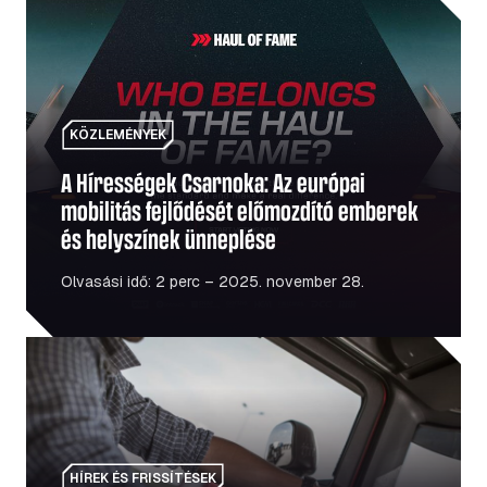
A Hírességek Csarnoka: Az európai mobilitás fejlődését
KÖZLEMÉNYEK
A Hírességek Csarnoka: Az európai
mobilitás fejlődését előmozdító emberek
és helyszínek ünneplése
Olvasási idő: 2 perc – 2025. november 28.
Második generációs intelligens tachográfok: amit a flot
HÍREK ÉS FRISSÍTÉSEK