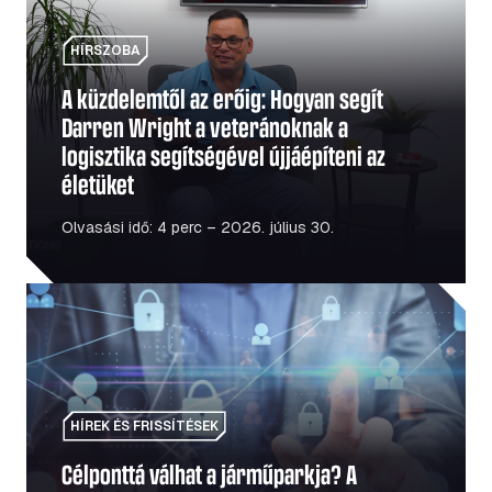
HÍRSZOBA
A küzdelemtől az erőig: Hogyan segít
Darren Wright a veteránoknak a
logisztika segítségével újjáépíteni az
életüket
Olvasási idő: 4 perc – 2026. július 30.
Célponttá válhat a járműparkja? A biztonság előtérbe he
HÍREK ÉS FRISSÍTÉSEK
Célponttá válhat a járműparkja? A