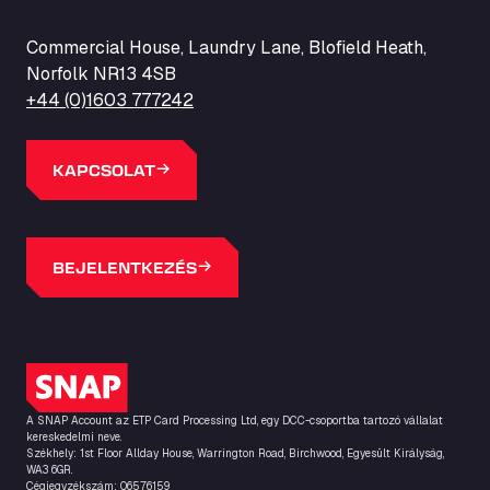
Commercial House, Laundry Lane, Blofield Heath,
Norfolk NR13 4SB
+44 (0)1603 777242
KAPCSOLAT
BEJELENTKEZÉS
SNAP logó
A SNAP Account az ETP Card Processing Ltd, egy DCC-csoportba tartozó vállalat
kereskedelmi neve.
Székhely: 1st Floor Allday House, Warrington Road, Birchwood, Egyesült Királyság,
WA3 6GR.
Cégjegyzékszám: 06576159