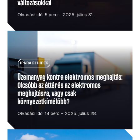
változásokkal
Olvasási idő: 5 perc – 2025. július 31.
Üzemanyag kontra elektromos meghajtás: Olcsóbb az átt
IPARÁGI HÍREK
Üzemanyag kontra elektromos meghajtás:
Olcsóbb az áttérés az elektromos
meghajtásra, vagy csak
környezetkímélőbb?
Olvasási idő: 14 perc – 2025. július 28.
Újra megnyílik a lengyel–ukrán határ: amit a fuvarozókna