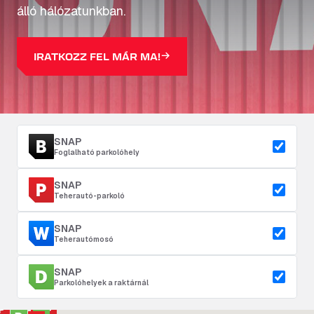
álló hálózatunkban.
IRATKOZZ FEL MÁR MA!
SNAP
Foglalható parkolóhely
SNAP
Teherautó-parkoló
SNAP
Teherautómosó
SNAP
Parkolóhelyek a raktárnál