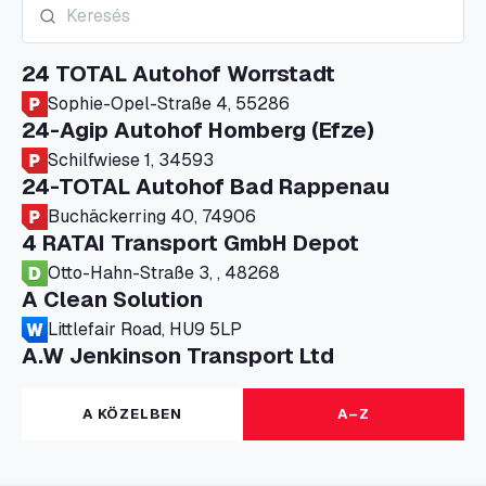
24 TOTAL Autohof Worrstadt
Sophie-Opel-Straße 4, 55286
24-Agip Autohof Homberg (Efze)
Schilfwiese 1, 34593
24-TOTAL Autohof Bad Rappenau
Buchäckerring 40, 74906
4 RATAI Transport GmbH Depot
Otto-Hahn-Straße 3, , 48268
A Clean Solution
Littlefair Road, HU9 5LP
A.W Jenkinson Transport Ltd
Progress House, ME11 5GA
A+G Nettetal - Depot Parking
A KÖZELBEN
A–Z
Am Panneschopp 7, 41334
A1 Truckstop Colsterworth Ltd