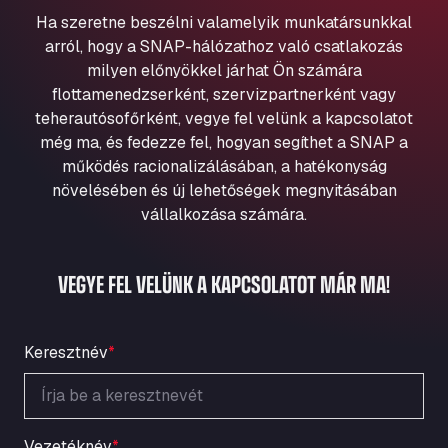
Aqua Ariva GmbH
Ha szeretne beszélni valamelyik munkatársunkkal
Marie-Curie-Straße 24, 68219
arról, hogy a SNAP-hálózathoz való csatlakozás
Aral Autohof Bockel
milyen előnyökkel járhat Ön számára
flottamenedzserként, szervizpartnerként vagy
An der Autobahn 1, 27404
ARAL Autohof Bockenem
teherautósofőrként, vegye fel velünk a kapcsolatot
még ma, és fedezze fel, hogyan segíthet a SNAP a
Oppelner Str. 1, 31167
működés racionalizálásában, a hatékonyság
ARAL Autohof Merklingen
növelésében és új lehetőségek megnyitásában
Nellinger Str. 24, 89188
vállalkozása számára.
ARAL Autohof Preis
Schellweilerstraße 1, 66871
ARAL Tankstelle - XXL Truckwash.de
VEGYE FEL VELÜNK A KAPCSOLATOT MÁR MA!
GmbH
Obernburger Str. 127, 63811
Ardleigh South Services
Keresztnév
*
a120 westbound, CO77SL
Area 47 Hermanos Rico
Autovia A4 km 47, 28300
Vezetéknév
*