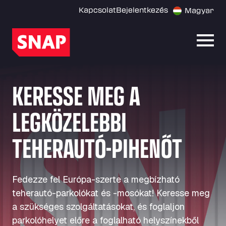
Kapcsolat
Bejelentkezés
Magyar
Menü
KERESSE MEG A
LEGKÖZELEBBI
TEHERAUTÓ-PIHENŐT
Fedezze fel Európa-szerte a megbízható
teherautó-parkolókat és -mosókat! Keresse meg
a szükséges szolgáltatásokat, és foglaljon
parkolóhelyet előre a foglalható helyszínekből