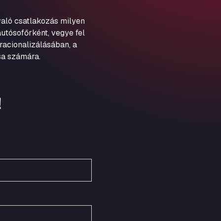
Schellweilerstraße 1, 66871
ARAL Tankstelle - XXL
aló csatlakozás milyen
Truckwash.de GmbH
utósofőrként, vegye fel
Obernburger Str. 127, 63811
racionalizálásában, a
Ardleigh South Services
sa számára.
a120 westbound, CO77SL
Area 47 Hermanos Rico
Autovia A4 km 47, 28300
!
Area de Servicio Agetrans
Autovia del Mediterraneo , 30850
Area Servicio Galp Las Bovedas
Autovia 5 KM 405, 7, 06006
Area Servidiesel S L
Calle Migjorn No 6, 12539
Arluno Truck Village
Via per Turbigo 69, 20004
Asapjobs
Objazdowa 35, 99-300