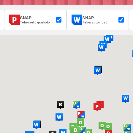
SNAP
SNAP
Teherautó-parkoló
Teherautómosó