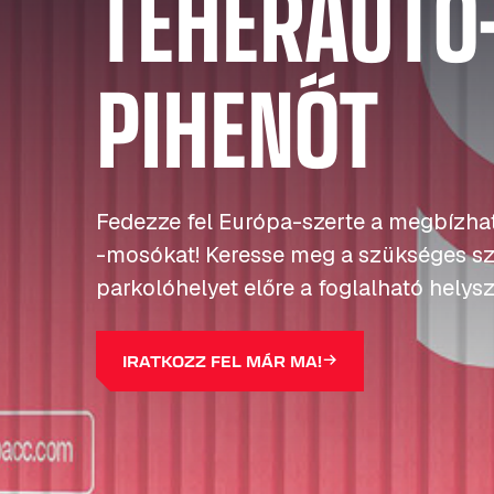
TEHERAUTÓ
PIHENŐT
Fedezze fel Európa-szerte a megbízha
-mosókat! Keresse meg a szükséges szo
parkolóhelyet előre a foglalható helys
IRATKOZZ FEL MÁR MA!