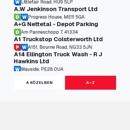
Littlefair Road, HU9 5LP
A.W Jenkinson Transport Ltd
Progress House, ME11 5GA
A+G Nettetal - Depot Parking
Am Panneschopp 7, 41334
A1 Truckstop Colsterworth Ltd
A151, Bourne Road, NG33 5JN
A14 Ellington Truck Wash - R J
Hawkins Ltd
Wayside, PE28 0UA
A19 Northbound Services (Exelby)
A KÖZELBEN
A–Z
Ingleby Arncliffe, DL6 3JT
A19 Services North (Ron Perry)
A19 Services North, TS27 3HH
A19 Services South (Ron Perry)
A19 Services South, TS27 3HH
A19 Southbound Services (Exelby)
Ingleby Arncliffe, DL6 3LG