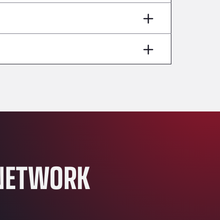
Andamur Pamplona
A-15 Salida Imarcoain, 31119
Andamur San Roman II
Aut A1 Exit 385, 01207
Anglia Motel
Washway Road, PE12 8LT
Anpol Sp. z o.o.
Ul. Torunska 147, 85884
Aqua Ariva GmbH
Marie-Curie-Straße 24, 68219
Aral Autohof Bockel
An der Autobahn 1, 27404
ARAL Autohof Bockenem
NETWORK
Oppelner Str. 1, 31167
ARAL Autohof Merklingen
Nellinger Str. 24, 89188
ARAL Autohof Preis