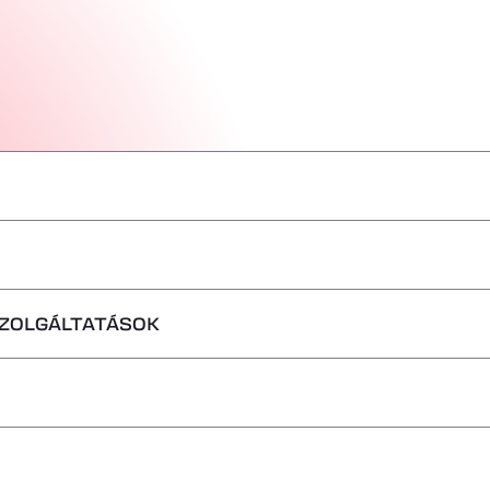
–
–
SZOLGÁLTATÁSOK
–
–
–
–
–
em fogadhatók
–