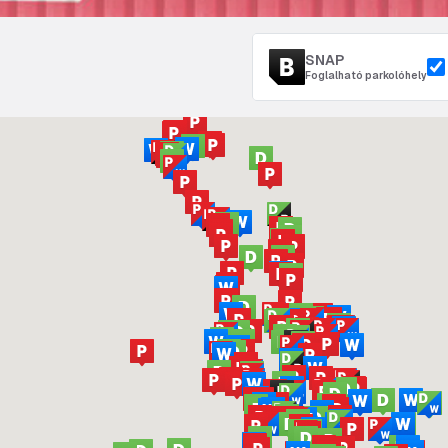
SNAP
Foglalható parkolóhely