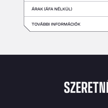
csütörtök
ÁRAK (ÁFA NÉLKÜL)
szombat
péntek
vasárnap
TOVÁBBI INFORMÁCIÓK
szombat
vasárnap
SZERETN