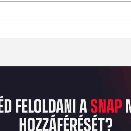
–
–
–
–
–
–
ÉD FELOLDANI A
SNAP
HOZZÁFÉRÉSÉT?