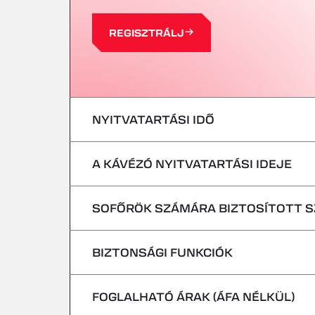
REGISZTRÁLJ
NYITVATARTÁSI IDŐ
A KÁVÉZÓ NYITVATARTÁSI IDEJE
hétfő
kedd
SOFŐRÖK SZÁMÁRA BIZTOSÍTOTT 
hétfő
szerda
kedd
BIZTONSÁGI FUNKCIÓK
Hűtőjárművek nélkül
csütörtök
szerda
FOGLALHATÓ ÁRAK (ÁFA NÉLKÜL)
Veszélyes járművek/ADR-szállítmányok n
péntek