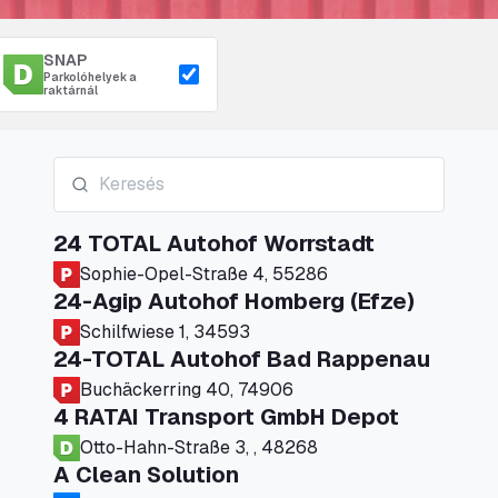
SNAP
Parkolóhelyek a
raktárnál
24 TOTAL Autohof Worrstadt
Sophie-Opel-Straße 4, 55286
24-Agip Autohof Homberg (Efze)
Schilfwiese 1, 34593
24-TOTAL Autohof Bad Rappenau
Buchäckerring 40, 74906
4 RATAI Transport GmbH Depot
Otto-Hahn-Straße 3, , 48268
A Clean Solution