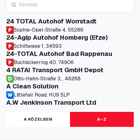
24 TOTAL Autohof Worrstadt
Sophie-Opel-Straße 4, 55286
24-Agip Autohof Homberg (Efze)
Schilfwiese 1, 34593
24-TOTAL Autohof Bad Rappenau
Buchäckerring 40, 74906
4 RATAI Transport GmbH Depot
Otto-Hahn-Straße 3, , 48268
A Clean Solution
Littlefair Road, HU9 5LP
A.W Jenkinson Transport Ltd
Progress House, ME11 5GA
A+G Nettetal - Depot Parking
A KÖZELBEN
A–Z
Am Panneschopp 7, 41334
A1 Truckstop Colsterworth Ltd