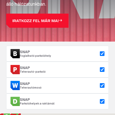
álló hálózatunkban.
IRATKOZZ FEL MÁR MA!
SNAP
Foglalható parkolóhely
SNAP
Teherautó-parkoló
SNAP
Teherautómosó
SNAP
Parkolóhelyek a raktárnál