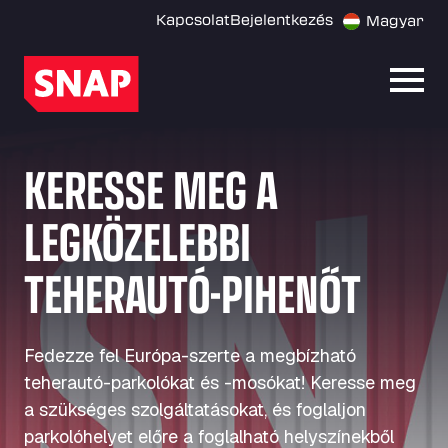
Kapcsolat
Bejelentkezés
Magyar
Menü
KERESSE MEG A
LEGKÖZELEBBI
TEHERAUTÓ-PIHENŐT
Fedezze fel Európa-szerte a megbízható
teherautó-parkolókat és -mosókat! Keresse meg
a szükséges szolgáltatásokat, és foglaljon
parkolóhelyet előre a foglalható helyszínekből