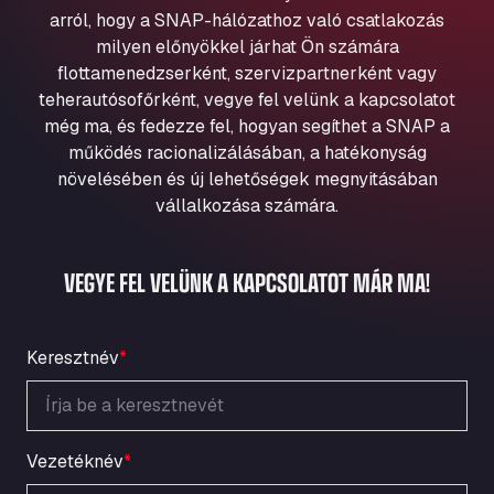
Aqua Ariva GmbH
arról, hogy a SNAP-hálózathoz való csatlakozás
milyen előnyökkel járhat Ön számára
Marie-Curie-Straße 24, 68219
Aral Autohof Bockel
flottamenedzserként, szervizpartnerként vagy
teherautósofőrként, vegye fel velünk a kapcsolatot
An der Autobahn 1, 27404
még ma, és fedezze fel, hogyan segíthet a SNAP a
ARAL Autohof Bockenem
működés racionalizálásában, a hatékonyság
Oppelner Str. 1, 31167
növelésében és új lehetőségek megnyitásában
ARAL Autohof Merklingen
vállalkozása számára.
Nellinger Str. 24, 89188
ARAL Autohof Preis
VEGYE FEL VELÜNK A KAPCSOLATOT MÁR MA!
Schellweilerstraße 1, 66871
ARAL Tankstelle - XXL Truckwash.de
GmbH
Keresztnév
*
Obernburger Str. 127, 63811
Ardleigh South Services
a120 westbound, CO77SL
Area 47 Hermanos Rico
Vezetéknév
*
Autovia A4 km 47, 28300