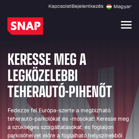
Kapcsolat
Bejelentkezés
Magyar
Menü
KERESSE MEG A
LEGKÖZELEBBI
TEHERAUTÓ-PIHENŐT
Fedezze fel Európa-szerte a megbízható
teherautó-parkolókat és -mosókat! Keresse meg
a szükséges szolgáltatásokat, és foglaljon
parkolóhelyet előre a foglalható helyszínekből