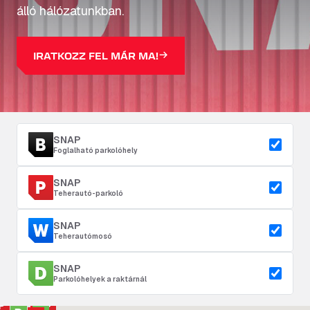
álló hálózatunkban.
IRATKOZZ FEL MÁR MA!
SNAP
Foglalható parkolóhely
SNAP
Teherautó-parkoló
SNAP
Teherautómosó
SNAP
Parkolóhelyek a raktárnál