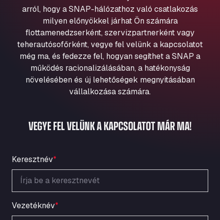
Aqua Ariva GmbH
arról, hogy a SNAP-hálózathoz való csatlakozás
milyen előnyökkel járhat Ön számára
Marie-Curie-Straße 24, 68219
Aral Autohof Bockel
flottamenedzserként, szervizpartnerként vagy
teherautósofőrként, vegye fel velünk a kapcsolatot
An der Autobahn 1, 27404
még ma, és fedezze fel, hogyan segíthet a SNAP a
ARAL Autohof Bockenem
működés racionalizálásában, a hatékonyság
Oppelner Str. 1, 31167
növelésében és új lehetőségek megnyitásában
ARAL Autohof Merklingen
vállalkozása számára.
Nellinger Str. 24, 89188
ARAL Autohof Preis
VEGYE FEL VELÜNK A KAPCSOLATOT MÁR MA!
Schellweilerstraße 1, 66871
ARAL Tankstelle - XXL Truckwash.de
GmbH
Keresztnév
*
Obernburger Str. 127, 63811
Ardleigh South Services
a120 westbound, CO77SL
Area 47 Hermanos Rico
Vezetéknév
*
Autovia A4 km 47, 28300