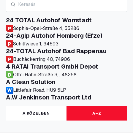
24 TOTAL Autohof Worrstadt
Sophie-Opel-Straße 4, 55286
24-Agip Autohof Homberg (Efze)
Schilfwiese 1, 34593
24-TOTAL Autohof Bad Rappenau
Buchäckerring 40, 74906
4 RATAI Transport GmbH Depot
Otto-Hahn-Straße 3, , 48268
A Clean Solution
Littlefair Road, HU9 5LP
A.W Jenkinson Transport Ltd
Progress House, ME11 5GA
A+G Nettetal - Depot Parking
A KÖZELBEN
A–Z
Am Panneschopp 7, 41334
A1 Truckstop Colsterworth Ltd