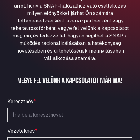
Aqua Ariva GmbH
arról, hogy a SNAP-hálózathoz való csatlakozás
milyen előnyökkel járhat Ön számára
Marie-Curie-Straße 24, 68219
Aral Autohof Bockel
flottamenedzserként, szervizpartnerként vagy
teherautósofőrként, vegye fel velünk a kapcsolatot
An der Autobahn 1, 27404
még ma, és fedezze fel, hogyan segíthet a SNAP a
ARAL Autohof Bockenem
működés racionalizálásában, a hatékonyság
Oppelner Str. 1, 31167
növelésében és új lehetőségek megnyitásában
ARAL Autohof Merklingen
vállalkozása számára.
Nellinger Str. 24, 89188
ARAL Autohof Preis
VEGYE FEL VELÜNK A KAPCSOLATOT MÁR MA!
Schellweilerstraße 1, 66871
ARAL Tankstelle - XXL Truckwash.de
GmbH
Keresztnév
*
Obernburger Str. 127, 63811
Ardleigh South Services
a120 westbound, CO77SL
Area 47 Hermanos Rico
Vezetéknév
*
Autovia A4 km 47, 28300