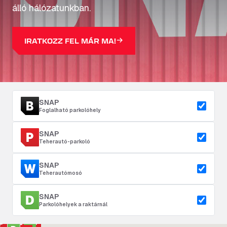
álló hálózatunkban.
IRATKOZZ FEL MÁR MA!
SNAP
Foglalható parkolóhely
SNAP
Teherautó-parkoló
SNAP
Teherautómosó
SNAP
Parkolóhelyek a raktárnál