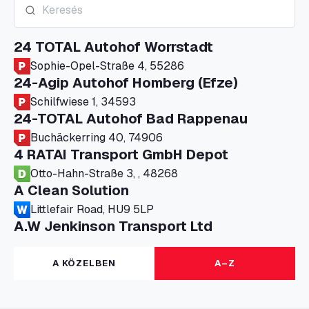
24 TOTAL Autohof Worrstadt
Sophie-Opel-Straße 4, 55286
24-Agip Autohof Homberg (Efze)
Schilfwiese 1, 34593
24-TOTAL Autohof Bad Rappenau
Buchäckerring 40, 74906
4 RATAI Transport GmbH Depot
Otto-Hahn-Straße 3, , 48268
A Clean Solution
Littlefair Road, HU9 5LP
A.W Jenkinson Transport Ltd
Progress House, ME11 5GA
A+G Nettetal - Depot Parking
A KÖZELBEN
A–Z
Am Panneschopp 7, 41334
A1 Truckstop Colsterworth Ltd