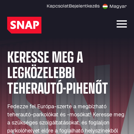
Kapcsolat
Bejelentkezés
Magyar
Menü
KERESSE MEG A
LEGKÖZELEBBI
TEHERAUTÓ-PIHENŐT
Fedezze fel Európa-szerte a megbízható
teherautó-parkolókat és -mosókat! Keresse meg
a szükséges szolgáltatásokat, és foglaljon
parkolóhelyet előre a foglalható helyszínekből