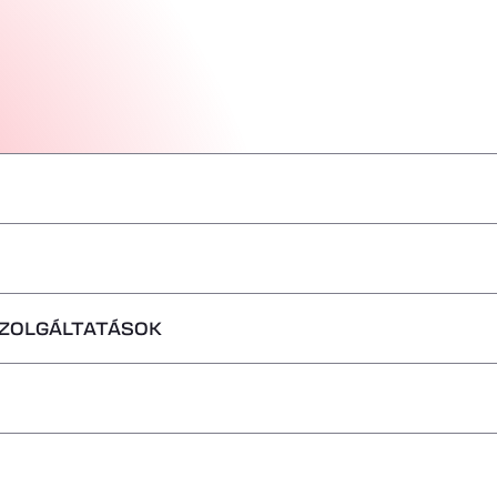
–
–
SZOLGÁLTATÁSOK
–
–
–
–
–
em fogadhatók
–