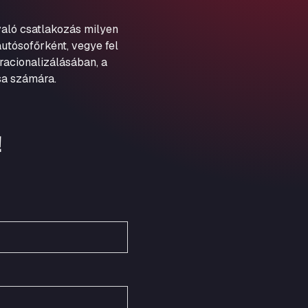
Schellweilerstraße 1, 66871
ARAL Tankstelle - XXL
aló csatlakozás milyen
Truckwash.de GmbH
utósofőrként, vegye fel
Obernburger Str. 127, 63811
racionalizálásában, a
Ardleigh South Services
sa számára.
a120 westbound, CO77SL
Area 47 Hermanos Rico
Autovia A4 km 47, 28300
!
Area de Servicio Agetrans
Autovia del Mediterraneo , 30850
Area Servicio Galp Las Bovedas
Autovia 5 KM 405, 7, 06006
Area Servidiesel S L
Calle Migjorn No 6, 12539
Arluno Truck Village
Via per Turbigo 69, 20004
Asapjobs
Objazdowa 35, 99-300