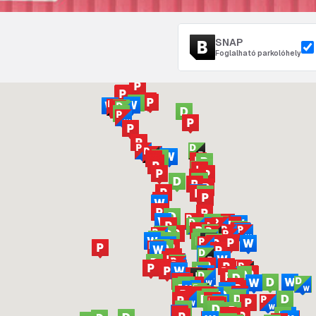
SNAP
Foglalható parkolóhely