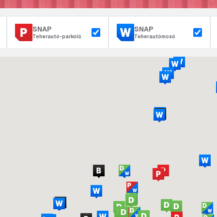
SNAP
SNAP
Teherautó-parkoló
Teherautómosó