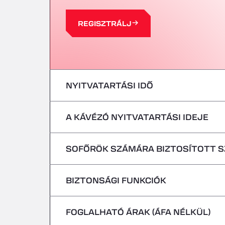
REGISZTRÁLJ
NYITVATARTÁSI IDŐ
A KÁVÉZÓ NYITVATARTÁSI IDEJE
hétfő
kedd
SOFŐRÖK SZÁMÁRA BIZTOSÍTOTT 
hétfő
szerda
kedd
BIZTONSÁGI FUNKCIÓK
Hűtőjárművek nélkül
csütörtök
szerda
FOGLALHATÓ ÁRAK (ÁFA NÉLKÜL)
Veszélyes járművek/ADR-szállítmányok n
péntek