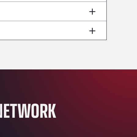
Andamur Pamplona
A-15 Salida Imarcoain, 31119
Andamur San Roman II
Aut A1 Exit 385, 01207
Anglia Motel
Washway Road, PE12 8LT
Anpol Sp. z o.o.
Ul. Torunska 147, 85884
Aqua Ariva GmbH
Marie-Curie-Straße 24, 68219
Aral Autohof Bockel
An der Autobahn 1, 27404
ARAL Autohof Bockenem
NETWORK
Oppelner Str. 1, 31167
ARAL Autohof Merklingen
Nellinger Str. 24, 89188
ARAL Autohof Preis