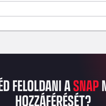
–
–
–
–
–
–
ÉD FELOLDANI A
SNAP
HOZZÁFÉRÉSÉT?