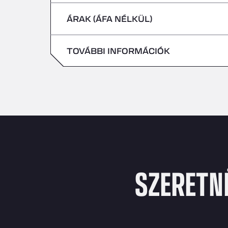
csütörtök
ÁRAK (ÁFA NÉLKÜL)
szombat
péntek
vasárnap
TOVÁBBI INFORMÁCIÓK
szombat
vasárnap
SZERETN