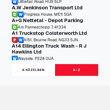
Littlefair Road, HU9 5LP
A.W Jenkinson Transport Ltd
Progress House, ME11 5GA
A+G Nettetal - Depot Parking
Am Panneschopp 7, 41334
A1 Truckstop Colsterworth Ltd
A151, Bourne Road, NG33 5JN
A14 Ellington Truck Wash - R J
Hawkins Ltd
Wayside, PE28 0UA
A19 Northbound Services (Exelby)
A KÖZELBEN
A–Z
Ingleby Arncliffe, DL6 3JT
A19 Services North (Ron Perry)
A19 Services North, TS27 3HH
A19 Services South (Ron Perry)
A19 Services South, TS27 3HH
A19 Southbound Services (Exelby)
Ingleby Arncliffe, DL6 3LG