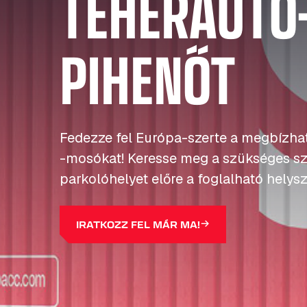
TEHERAUTÓ
PIHENŐT
Fedezze fel Európa-szerte a megbízha
-mosókat! Keresse meg a szükséges szo
parkolóhelyet előre a foglalható helys
IRATKOZZ FEL MÁR MA!