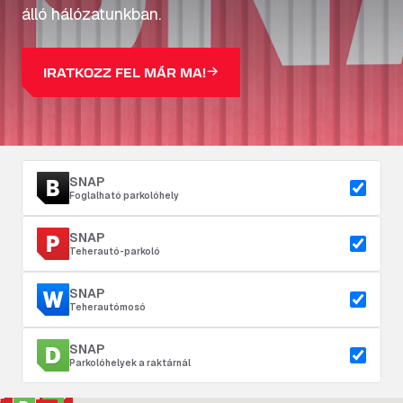
álló hálózatunkban.
IRATKOZZ FEL MÁR MA!
SNAP
Foglalható parkolóhely
SNAP
Teherautó-parkoló
SNAP
Teherautómosó
SNAP
Parkolóhelyek a raktárnál