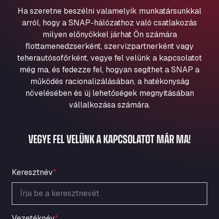
Aqua Ariva GmbH
Ha szeretne beszélni valamelyik munkatársunkkal
Marie-Curie-Straße 24, 68219
arról, hogy a SNAP-hálózathoz való csatlakozás
Aral Autohof Bockel
milyen előnyökkel járhat Ön számára
flottamenedzserként, szervizpartnerként vagy
An der Autobahn 1, 27404
ARAL Autohof Bockenem
teherautósofőrként, vegye fel velünk a kapcsolatot
még ma, és fedezze fel, hogyan segíthet a SNAP a
Oppelner Str. 1, 31167
működés racionalizálásában, a hatékonyság
ARAL Autohof Merklingen
növelésében és új lehetőségek megnyitásában
Nellinger Str. 24, 89188
vállalkozása számára.
ARAL Autohof Preis
Schellweilerstraße 1, 66871
ARAL Tankstelle - XXL Truckwash.de
VEGYE FEL VELÜNK A KAPCSOLATOT MÁR MA!
GmbH
Obernburger Str. 127, 63811
Ardleigh South Services
Keresztnév
*
a120 westbound, CO77SL
Area 47 Hermanos Rico
Autovia A4 km 47, 28300
Vezetéknév
*