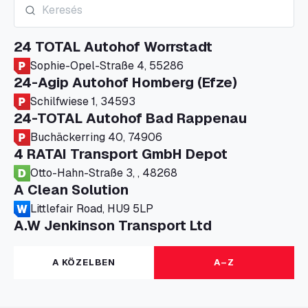
24 TOTAL Autohof Worrstadt
Sophie-Opel-Straße 4, 55286
24-Agip Autohof Homberg (Efze)
Schilfwiese 1, 34593
24-TOTAL Autohof Bad Rappenau
Buchäckerring 40, 74906
4 RATAI Transport GmbH Depot
Otto-Hahn-Straße 3, , 48268
A Clean Solution
Littlefair Road, HU9 5LP
A.W Jenkinson Transport Ltd
Progress House, ME11 5GA
A+G Nettetal - Depot Parking
A KÖZELBEN
A–Z
Am Panneschopp 7, 41334
A1 Truckstop Colsterworth Ltd