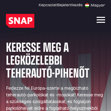
Kapcsolat
Bejelentkezés
Magyar
Menü
KERESSE MEG A
LEGKÖZELEBBI
TEHERAUTÓ-PIHENŐT
Fedezze fel Európa-szerte a megbízható
teherautó-parkolókat és -mosókat! Keresse meg
a szükséges szolgáltatásokat, és foglaljon
parkolóhelyet előre a foglalható helyszínekből