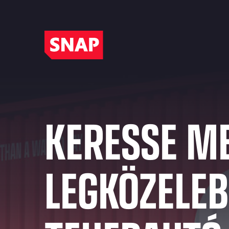
MEGOLDÁSOK
FORRÁSOK
VÁLLALAT
KERESSE M
Intelligens digitális megoldások segítségével
Legyen naprakész a legfrissebb iparági hírekkel,
Tudjon meg többet a SNAP-ról,
összekötjük a járműflottákat, a járművezetőket
szakértői elemzésekkel, ügyfélbeszámolókkal
munkatársainkról és arról az útról, amely a
és a szolgáltató partnereket, így egyszerűsítve a
és a SNAP által kínált gyakorlati
mobilitás jövőjét alakítja.
LEGKÖZELEB
szállítási folyamatokat Európa-szerte.
segédanyagokkal.