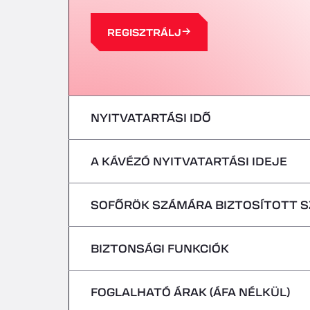
REGISZTRÁLJ
NYITVATARTÁSI IDŐ
A KÁVÉZÓ NYITVATARTÁSI IDEJE
hétfő
kedd
SOFŐRÖK SZÁMÁRA BIZTOSÍTOTT 
hétfő
szerda
kedd
BIZTONSÁGI FUNKCIÓK
Hűtőjárművek nélkül
csütörtök
szerda
FOGLALHATÓ ÁRAK (ÁFA NÉLKÜL)
Veszélyes járművek/ADR-szállítmányok n
péntek