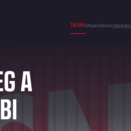
Térkép
Megoldások
Integrác
A SZEREPEDHEZ
Hírek
Rólunk
EG A
Flottamenedzserek
Gyakran ismételt kérdések
Karrier
Szolgáltató partnerek
Partnerek
Járművezetők
BI
AZ ÖN SZÁMÁRA
Parkolás
Mosás
Útdíjszedés