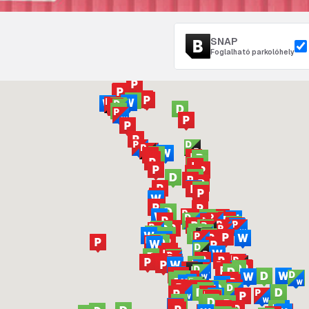
SNAP
Foglalható parkolóhely