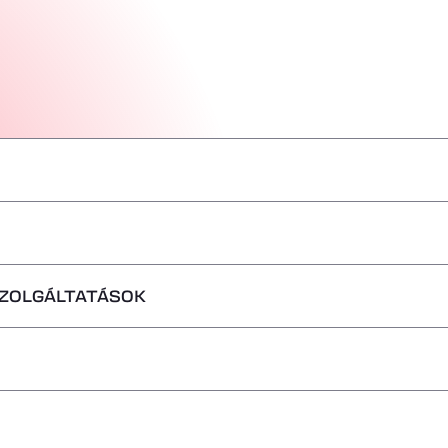
–
–
SZOLGÁLTATÁSOK
–
–
–
–
–
em fogadhatók
–