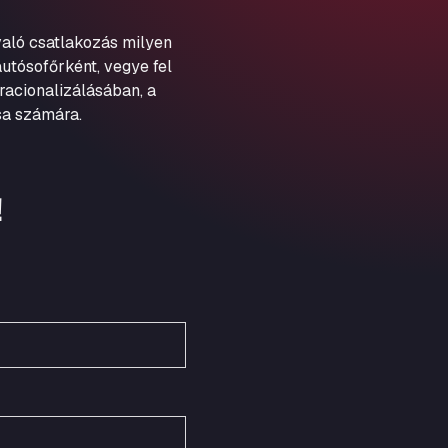
Schellweilerstraße 1, 66871
ARAL Tankstelle - XXL
aló csatlakozás milyen
Truckwash.de GmbH
utósofőrként, vegye fel
Obernburger Str. 127, 63811
racionalizálásában, a
Ardleigh South Services
sa számára.
a120 westbound, CO77SL
Area 47 Hermanos Rico
Autovia A4 km 47, 28300
!
Area de Servicio Agetrans
Autovia del Mediterraneo , 30850
Area Servicio Galp Las Bovedas
Autovia 5 KM 405, 7, 06006
Area Servidiesel S L
Calle Migjorn No 6, 12539
Arluno Truck Village
Via per Turbigo 69, 20004
Asapjobs
Objazdowa 35, 99-300