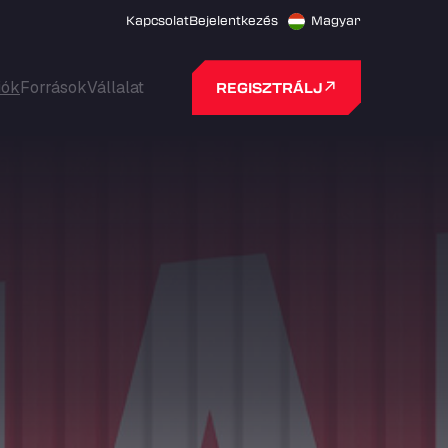
Kapcsolat
Bejelentkezés
Magyar
iók
Források
Vállalat
REGISZTRÁLJ
HÍREK ÉS FRISSÍTÉSEK
HÍREK ÉS FRISSÍTÉSEK
HÍREK ÉS FRISSÍTÉSEK