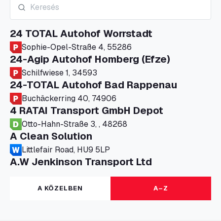
24 TOTAL Autohof Worrstadt
Sophie-Opel-Straße 4, 55286
24-Agip Autohof Homberg (Efze)
Schilfwiese 1, 34593
24-TOTAL Autohof Bad Rappenau
Buchäckerring 40, 74906
4 RATAI Transport GmbH Depot
Otto-Hahn-Straße 3, , 48268
A Clean Solution
Littlefair Road, HU9 5LP
A.W Jenkinson Transport Ltd
Progress House, ME11 5GA
A+G Nettetal - Depot Parking
A KÖZELBEN
A–Z
Am Panneschopp 7, 41334
A1 Truckstop Colsterworth Ltd