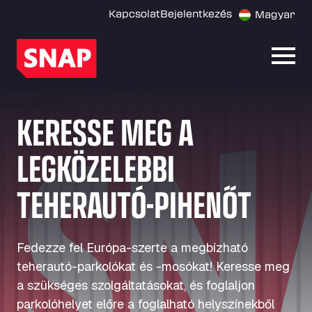
Kapcsolat
Bejelentkezés
Magyar
Menü
KERESSE MEG A
LEGKÖZELEBBI
TEHERAUTÓ-PIHENŐT
Fedezze fel Európa-szerte a megbízható
teherautó-parkolókat és -mosókat! Keresse meg
a szükséges szolgáltatásokat, és foglaljon
parkolóhelyet előre a foglalható helyszínekből