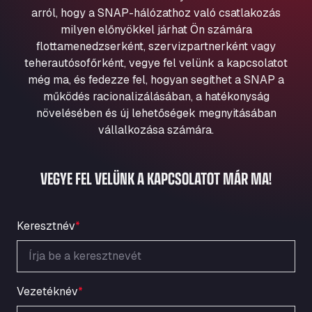
Aqua Ariva GmbH
arról, hogy a SNAP-hálózathoz való csatlakozás
milyen előnyökkel járhat Ön számára
Marie-Curie-Straße 24, 68219
Aral Autohof Bockel
flottamenedzserként, szervizpartnerként vagy
teherautósofőrként, vegye fel velünk a kapcsolatot
An der Autobahn 1, 27404
még ma, és fedezze fel, hogyan segíthet a SNAP a
ARAL Autohof Bockenem
működés racionalizálásában, a hatékonyság
Oppelner Str. 1, 31167
növelésében és új lehetőségek megnyitásában
ARAL Autohof Merklingen
vállalkozása számára.
Nellinger Str. 24, 89188
ARAL Autohof Preis
VEGYE FEL VELÜNK A KAPCSOLATOT MÁR MA!
Schellweilerstraße 1, 66871
ARAL Tankstelle - XXL Truckwash.de
GmbH
Keresztnév
*
Obernburger Str. 127, 63811
Ardleigh South Services
a120 westbound, CO77SL
Area 47 Hermanos Rico
Vezetéknév
*
Autovia A4 km 47, 28300