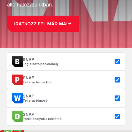
álló hálózatunkban.
IRATKOZZ FEL MÁR MA!
SNAP
Foglalható parkolóhely
SNAP
Teherautó-parkoló
SNAP
Teherautómosó
SNAP
Parkolóhelyek a raktárnál