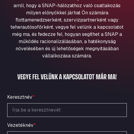
Aqua Ariva GmbH
arról, hogy a SNAP-hálózathoz való csatlakozás
milyen előnyökkel járhat Ön számára
Marie-Curie-Straße 24, 68219
Aral Autohof Bockel
flottamenedzserként, szervizpartnerként vagy
teherautósofőrként, vegye fel velünk a kapcsolatot
An der Autobahn 1, 27404
még ma, és fedezze fel, hogyan segíthet a SNAP a
ARAL Autohof Bockenem
működés racionalizálásában, a hatékonyság
Oppelner Str. 1, 31167
növelésében és új lehetőségek megnyitásában
ARAL Autohof Merklingen
vállalkozása számára.
Nellinger Str. 24, 89188
ARAL Autohof Preis
VEGYE FEL VELÜNK A KAPCSOLATOT MÁR MA!
Schellweilerstraße 1, 66871
ARAL Tankstelle - XXL Truckwash.de
GmbH
Keresztnév
*
Obernburger Str. 127, 63811
Ardleigh South Services
a120 westbound, CO77SL
Area 47 Hermanos Rico
Vezetéknév
*
Autovia A4 km 47, 28300