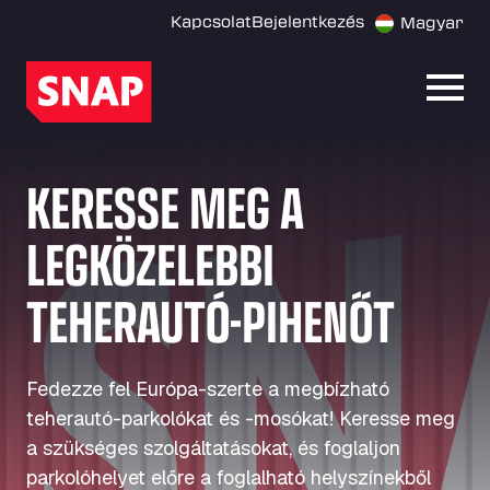
Kapcsolat
Bejelentkezés
Magyar
Menü
KERESSE MEG A
LEGKÖZELEBBI
TEHERAUTÓ-PIHENŐT
Fedezze fel Európa-szerte a megbízható
teherautó-parkolókat és -mosókat! Keresse meg
a szükséges szolgáltatásokat, és foglaljon
parkolóhelyet előre a foglalható helyszínekből