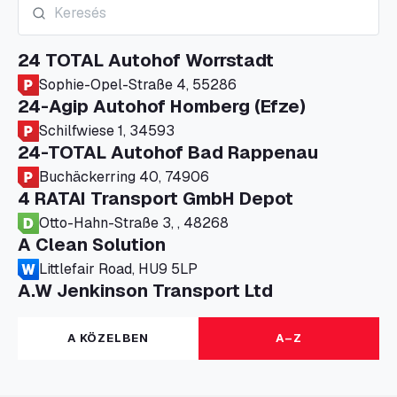
24 TOTAL Autohof Worrstadt
Sophie-Opel-Straße 4, 55286
24-Agip Autohof Homberg (Efze)
Schilfwiese 1, 34593
24-TOTAL Autohof Bad Rappenau
Buchäckerring 40, 74906
4 RATAI Transport GmbH Depot
Otto-Hahn-Straße 3, , 48268
A Clean Solution
Littlefair Road, HU9 5LP
A.W Jenkinson Transport Ltd
Progress House, ME11 5GA
A+G Nettetal - Depot Parking
A KÖZELBEN
A–Z
Am Panneschopp 7, 41334
A1 Truckstop Colsterworth Ltd