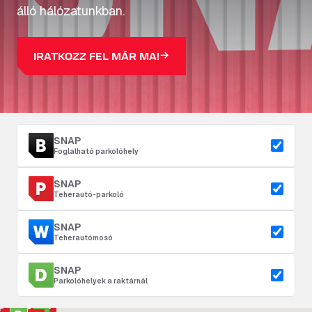
álló hálózatunkban.
IRATKOZZ FEL MÁR MA!
SNAP
Foglalható parkolóhely
SNAP
Teherautó-parkoló
SNAP
Teherautómosó
SNAP
Parkolóhelyek a raktárnál