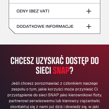
sobota
–
niebezpieczne/ADR
Bühlwiesenweg 15, 72221
piątek
–
CENY (BEZ VAT)
All 4 Trucks
niedziela
–
sobota
–
Klaverbladstaat 21, 3560
American Truck Wash
DODATKOWE INFORMACJE
niedziela
–
Av. des Etats-Unis 90, 6041
Andamur Guarroman
Aut. A4 Salida 288 Pol. Ind. del Guadiel, 23210
Andamur La Junquera
CHCESZ UZYSKAĆ DOSTĘP DO
AP7 Salida 2, C/ Bassegoda, 4, 17700
Andamur Pamplona
SIECI
SNAP
?
A-15 Salida Imarcoain, 31119
Andamur San Roman II
Aut A1 Exit 385, 01207
Jeśli chcesz porozmawiać z członkiem naszego
Anglia Motel
zespołu o tym, jakie korzyści może przynieść Ci
Washway Road, PE12 8LT
przystąpienie do sieci SNAP jako kierownikowi floty,
Anpol Sp. z o.o.
partnerowi serwisowemu lub kierowcy ciężarówki,
skontaktuj się z nami już dziś i dowiedz się, w jaki
Ul. Torunska 147, 85884