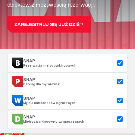
obiektów z możliwością rezerwacji.
ZAREJESTRUJ SIĘ JUŻ DZIŚ
SNAP
Rezerwacja miejsc parkingowych
SNAP
Parking dla ciężarówek
SNAP
Myjnia samochodów ciężarowych
SNAP
Miejsca parkingowe przy magazynach