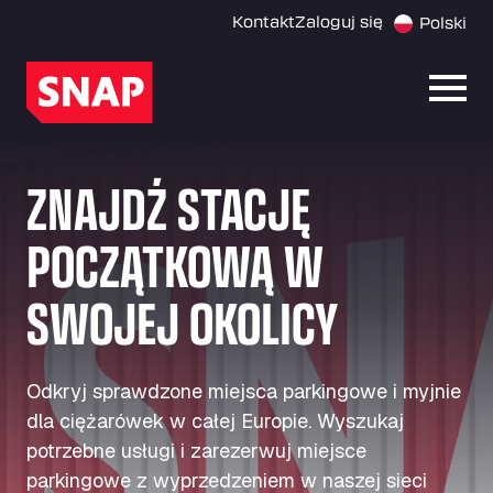
Kontakt
Zaloguj się
Polski
Otwó
ZNAJDŹ STACJĘ
POCZĄTKOWĄ W
SWOJEJ OKOLICY
Odkryj sprawdzone miejsca parkingowe i myjnie
dla ciężarówek w całej Europie. Wyszukaj
potrzebne usługi i zarezerwuj miejsce
parkingowe z wyprzedzeniem w naszej sieci