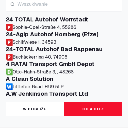
24 TOTAL Autohof Worrstadt
Sophie-Opel-Straße 4, 55286
24-Agip Autohof Homberg (Efze)
Schilfwiese 1, 34593
24-TOTAL Autohof Bad Rappenau
Buchäckerring 40, 74906
4 RATAI Transport GmbH Depot
Otto-Hahn-Straße 3, , 48268
A Clean Solution
Littlefair Road, HU9 5LP
A.W Jenkinson Transport Ltd
Progress House, ME11 5GA
A+G Nettetal - Depot Parking
W POBLIŻU
OD A DO Z
Am Panneschopp 7, 41334
A1 Truckstop Colsterworth Ltd