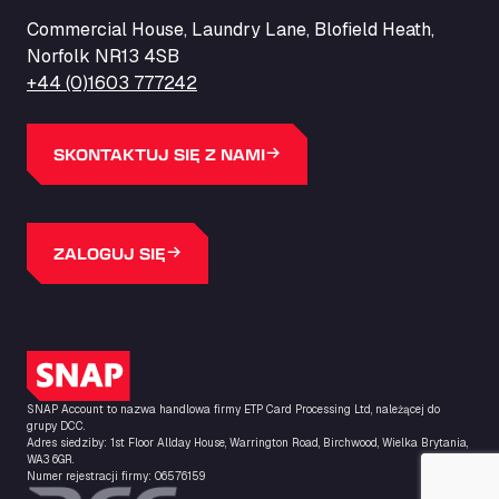
ZI de la Vallée du Bois EST, 62450
Commercial House, Laundry Lane, Blofield Heath,
Barneys Diner
Norfolk NR13 4SB
A18 Melton Ross Road, DN38 6LB
+44 (0)1603 777242
Bars Logistics Ltd
Elm Farm Depot, CO6 1HU
Bartrums Haulage & Storage
SKONTAKTUJ SIĘ Z NAMI
A140, Langton Green, IP23 7HS
Basiq Truck Cleaning Amsterdam
Bolstoen 9, 1046 AS
ZALOGUJ SIĘ
Basiq Truck Cleaning Echt
Fahrenheitweg 20, 6101 WR
Basiq Truck Cleaning Hoogeveen
A.G. Bellstraat 35A, 7903 AD
Logo SNAP
Bathgate Truck & Car Wash
SNAP Account to nazwa handlowa firmy ETP Card Processing Ltd, należącej do
16 Inchmuir Road, EH48 2EP
grupy DCC.
Batim Truckstop
Adres siedziby: 1st Floor Allday House, Warrington Road, Birchwood, Wielka Brytania,
WA3 6GR.
Lar Bck Z 7 Mennen, 8930
Numer rejestracji firmy: 06576159