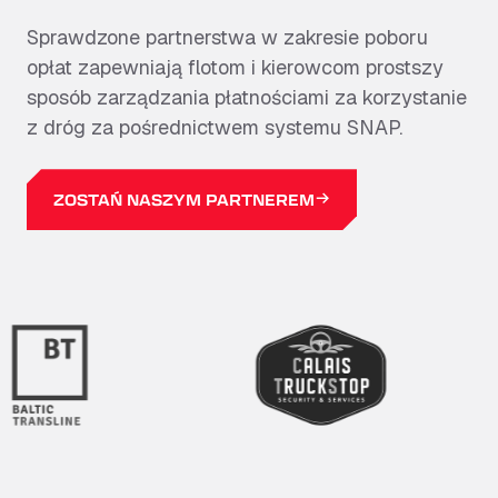
sposób uiszczania opłat za przejazdy bez
Sprawdzone partnerstwa w zakresie poboru
konieczności posiadania oddzielnych kont
opłat zapewniają flotom i kierowcom prostszy
lub metod płatności. Usługa SNAP,
sposób zarządzania płatnościami za korzystanie
zaprojektowana tak, by płynnie
z dróg za pośrednictwem systemu SNAP.
wkomponować się w Twoją podróż,
sprawia, że każdy przejazd jest prosty,
dokładny i łatwy w zarządzaniu.
ZOSTAŃ NASZYM PARTNEREM
DOWIEDZ SIĘ WIĘCEJ
ZAREJESTRUJ SIĘ