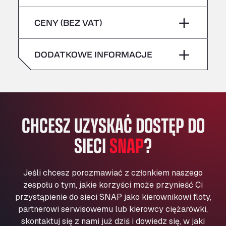
sobota
–
niebezpieczne/ADR
Bühlwiesenweg 15, 72221
piątek
–
CENY (BEZ VAT)
All 4 Trucks
niedziela
–
sobota
–
Klaverbladstaat 21, 3560
American Truck Wash
DODATKOWE INFORMACJE
niedziela
–
Av. des Etats-Unis 90, 6041
Andamur Guarroman
Aut. A4 Salida 288 Pol. Ind. del Guadiel, 23210
Andamur La Junquera
CHCESZ UZYSKAĆ DOSTĘP DO
AP7 Salida 2, C/ Bassegoda, 4, 17700
Andamur Pamplona
SIECI
SNAP
?
A-15 Salida Imarcoain, 31119
Andamur San Roman II
Aut A1 Exit 385, 01207
Jeśli chcesz porozmawiać z członkiem naszego
Anglia Motel
zespołu o tym, jakie korzyści może przynieść Ci
Washway Road, PE12 8LT
przystąpienie do sieci SNAP jako kierownikowi floty,
Anpol Sp. z o.o.
partnerowi serwisowemu lub kierowcy ciężarówki,
skontaktuj się z nami już dziś i dowiedz się, w jaki
Ul. Torunska 147, 85884