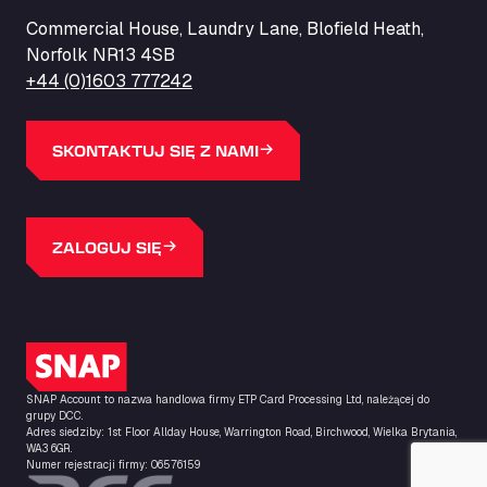
ZI de la Vallée du Bois EST, 62450
Commercial House, Laundry Lane, Blofield Heath,
Barneys Diner
Norfolk NR13 4SB
A18 Melton Ross Road, DN38 6LB
+44 (0)1603 777242
Bars Logistics Ltd
Elm Farm Depot, CO6 1HU
Bartrums Haulage & Storage
SKONTAKTUJ SIĘ Z NAMI
A140, Langton Green, IP23 7HS
Basiq Truck Cleaning Amsterdam
Bolstoen 9, 1046 AS
ZALOGUJ SIĘ
Basiq Truck Cleaning Echt
Fahrenheitweg 20, 6101 WR
Basiq Truck Cleaning Hoogeveen
A.G. Bellstraat 35A, 7903 AD
Logo SNAP
Bathgate Truck & Car Wash
SNAP Account to nazwa handlowa firmy ETP Card Processing Ltd, należącej do
16 Inchmuir Road, EH48 2EP
grupy DCC.
Batim Truckstop
Adres siedziby: 1st Floor Allday House, Warrington Road, Birchwood, Wielka Brytania,
WA3 6GR.
Lar Bck Z 7 Mennen, 8930
Numer rejestracji firmy: 06576159