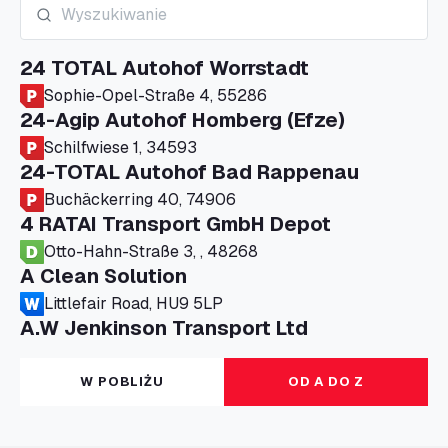
24 TOTAL Autohof Worrstadt
Sophie-Opel-Straße 4, 55286
24-Agip Autohof Homberg (Efze)
Schilfwiese 1, 34593
24-TOTAL Autohof Bad Rappenau
Buchäckerring 40, 74906
4 RATAI Transport GmbH Depot
Otto-Hahn-Straße 3, , 48268
A Clean Solution
Littlefair Road, HU9 5LP
A.W Jenkinson Transport Ltd
Progress House, ME11 5GA
A+G Nettetal - Depot Parking
W POBLIŻU
OD A DO Z
Am Panneschopp 7, 41334
A1 Truckstop Colsterworth Ltd