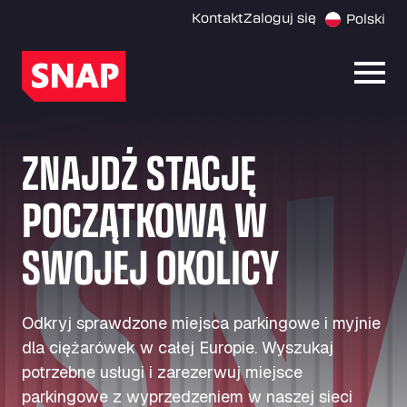
Kontakt
Zaloguj się
Polski
Otwó
ZNAJDŹ STACJĘ
POCZĄTKOWĄ W
SWOJEJ OKOLICY
Odkryj sprawdzone miejsca parkingowe i myjnie
dla ciężarówek w całej Europie. Wyszukaj
potrzebne usługi i zarezerwuj miejsce
parkingowe z wyprzedzeniem w naszej sieci